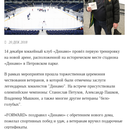
Новосибирская область (3)
Омская область (5)
Республика Башкортостан (3)
Республика Крым (1)
Республика Татарстан (2)
20 ДЕК 2018
Ростовская область (2)
14 декабря хоккейный клуб «Динамо» провёл первую тренировку
Самарская область (1)
на новой арене, расположенной на историческом месте стадиона
Санкт-Петербург и ЛО (3)
«Динамо» в Петровском парке.
Саратовская область (1)
Свердловская область (5)
В рамках мероприятия прошла торжественная церемония
Северная Осетия (2)
чествования ветеранов, в которой были отмечены заслуги
Смоленская область (1)
легендарных хоккеистов "Динамо". На встрече присутствовали
Ставропольский край (5)
олимпийские чемпионы: Станислав Петухов, Александр Пашков,
Владимир Мышкин, а также многие другие ветераны "бело-
Томская область (1)
голубых".
Тульская область (1)
Тюменская область (3)
«FORWARD» поздравил «Динамо» с обретением нового дома,
пожелал спортивных побед и удач, а ветеранам вручил подарочные
Хакасия (1)
сертификаты.