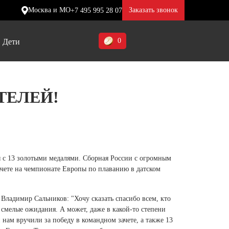
Москва и МО
Заказать звонок
+7 495 995 28 07
0
Дети
Ставропольский край (5)
ТЕЛЕЙ!
Томская область (1)
ие
ие
ие
Тульская область (1)
отинки
отинки
отинки
Тюменская область (3)
жа
жа
жа
с 13 золотыми медалями. Сборная России с огромным
Хакасия (1)
чете на чемпионате Европы по плаванию в датском
Ханты-Мансийский автономный
округ (3)
Владимир Сальников: "Хочу сказать спасибо всем, кто
 смелые ожидания. А может, даже в какой-то степени
Челябинская область (2)
нам вручили за победу в командном зачете, а также 13