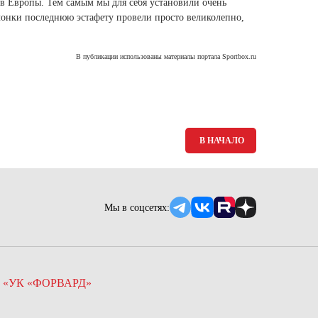
в Европы. Тем самым мы для себя установили очень
Ямало-Ненецкий автономный округ
чонки последнюю эстафету провели просто великолепно,
(1)
Ярославская область (1)
В публикации использованы материалы портала Sportbox.ru
В НАЧАЛО
Мы в соцсетях:
 «УК «ФОРВАРД»