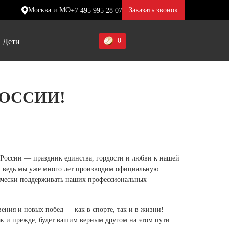
Москва и МО
Заказать звонок
+7 495 995 28 07
0
Дети
Ставропольский край (5)
РОССИИ!
Томская область (1)
ие
ие
ие
Тульская область (1)
отинки
отинки
отинки
Тюменская область (3)
жа
жа
жа
ь России — праздник единства, гордости и любви к нашей
Хакасия (1)
, ведь мы уже много лет производим официальную
Ханты-Мансийский автономный
сячески поддерживать наших профессиональных
округ (3)
ения и новых побед — как в спорте, так и в жизни!
Челябинская область (2)
к и прежде, будет вашим верным другом на этом пути.