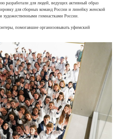
Ямало-Ненецкий автономный округ
цию разработали для людей, ведущих активный образ
ровку для сборных команд России и линейку женской
(1)
ми художественными гимнастками России.
Ярославская область (1)
олонтеры, помогавшие организовывать уфимский