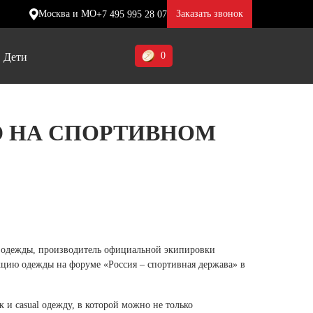
Москва и МО
Заказать звонок
+7 495 995 28 07
0
Дети
Ставропольский край (5)
 НА СПОРТИВНОМ
Томская область (1)
ие
ие
ие
Тульская область (1)
отинки
отинки
отинки
Тюменская область (3)
жа
жа
жа
Хакасия (1)
Ханты-Мансийский автономный
 одежды, производитель официальной экипировки
округ (3)
кцию одежды на форуме «Россия – спортивная держава» в
Челябинская область (2)
и casual одежду, в которой можно не только