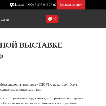
Москва и МО
Заказать звонок
+7 495 995 28 07
0
Дети
Ставропольский край (5)
ЬНОЙ ВЫСТАВКЕ
Томская область (1)
Ф
ие
ие
ие
Тульская область (1)
отинки
отинки
отинки
Тюменская область (3)
жа
жа
жа
Хакасия (1)
Ханты-Мансийский автономный
 Международная выставка «СПОРТ», на которой будут
округ (3)
родные спортивные компании.
Челябинская область (2)
делов: «Спортивные сооружения», «Спортивная экипировка
 «Техническое оснащение и безопасность спортивных