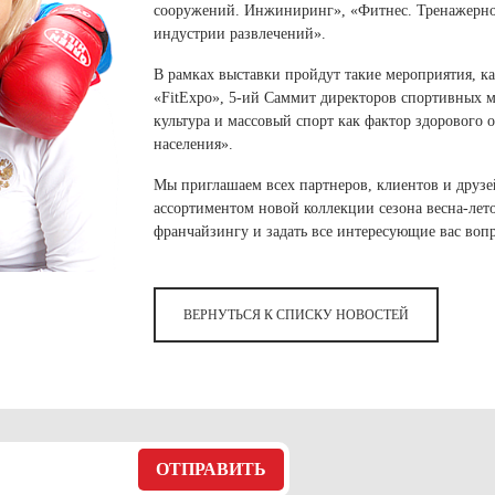
 белье
ы
 белье
Санкт-Петербург и ЛО (3)
сооружений. Инжиниринг», «Фитнес. Тренажерное
ский край (5)
 и пуховики
индустрии развлечений».
Саратовская область (1)
область (1)
ы
ы
Свердловская область (5)
В рамках выставки пройдут такие мероприятия, 
 и пуховики
 и пуховики
и МО (14)
«FitExpo», 5-ий Саммит директоров спортивных м
Северная Осетия (2)
культура и массовый спорт как фактор здорового
Смоленская область (1)
ССУАРЫ
населения».
Мы приглашаем всех партнеров, клиентов и друзе
ССУАРЫ
ССУАРЫ
ассортиментом новой коллекции сезона весна-лет
ые уборы
франчайзингу и задать все интересующие вас воп
и рюкзаки
ые уборы
нца
ые уборы
и рюкзаки
ки, варежки
и рюкзаки
ВЕРНУТЬСЯ К СПИСКУ НОВОСТЕЙ
нца
нца
ки, варежки
ки, варежки
ОТПРАВИТЬ