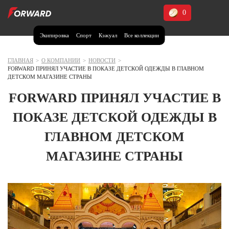
0
Экипировка
Спорт
Кэжуал
Все коллекции
Москва и МО
Архангельская область (1)
ГЛАВНАЯ
>
О КОМПАНИИ
>
НОВОСТИ
>
FORWARD ПРИНЯЛ УЧАСТИЕ В ПОКАЗЕ ДЕТСКОЙ ОДЕЖДЫ В ГЛАВНОМ
Волгоградская область (1)
ДЕТСКОМ МАГАЗИНЕ СТРАНЫ
Воронежская область (1)
FORWARD ПРИНЯЛ УЧАСТИЕ В
Дагестан (2)
ПОКАЗЕ ДЕТСКОЙ ОДЕЖДЫ В
Иркутская область (2)
ГЛАВНОМ ДЕТСКОМ
Калининградская область (1)
МАГАЗИНЕ СТРАНЫ
Кемеровская область (2)
Краснодарский край (5)
Красноярский край (5)
Курская область (1)
Москва и МО (14)
Нижегородская область (1)