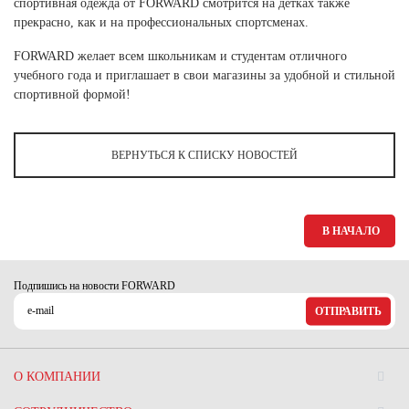
спортивная одежда от FORWARD смотрится на детках также
Ханты-Мансийский автономный округ (3)
прекрасно, как и на профессиональных спортсменах.
Челябинская область (2)
FORWARD желает всем школьникам и студентам отличного
Ямало-Ненецкий автономный округ (1)
учебного года и приглашает в свои магазины за удобной и стильной
Ярославская область (1)
спортивной формой!
ВЕРНУТЬСЯ К СПИСКУ НОВОСТЕЙ
В НАЧАЛО
Подпишись на новости FORWARD
ОТПРАВИТЬ
О КОМПАНИИ