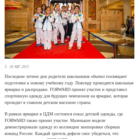
Новосибирская область (3)
Омская область (5)
Республика Башкортостан (3)
Республика Крым (1)
Республика Татарстан (2)
Ростовская область (2)
Самарская область (1)
Санкт-Петербург и ЛО (3)
28 АВГ 2015
Саратовская область (1)
Последние летние дни родители школьников обычно посвящают
Свердловская область (5)
подготовке к новому учебному году. Повсюду проводятся школьные
Северная Осетия (2)
ярмарки и распродажи. FORWARD принял участие и представил
Смоленская область (1)
спортивную одежду для будущих чемпионов на ярмарке, которая
Ставропольский край (5)
проходит в главном детском магазине страны.
Томская область (1)
В рамках ярмарки в ЦДМ состоялся показ детской одежды, где
Тульская область (1)
FORWARD также принял участие. Маленькие модели
Тюменская область (3)
демонстрировали одежду из коллекции экипировки сборных
команд России. Каждый зритель дефиле смог убедиться, что
Хакасия (1)