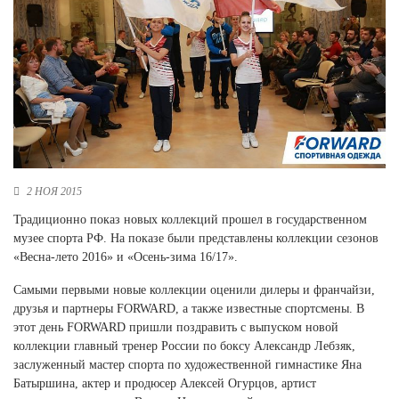
Новосибирская область (3)
Омская область (5)
Республика Башкортостан (3)
Республика Крым (1)
Республика Татарстан (2)
Ростовская область (2)
Самарская область (1)
Санкт-Петербург и ЛО (3)
2 НОЯ 2015
Саратовская область (1)
Традиционно показ новых коллекций прошел в государственном
Свердловская область (5)
музее спорта РФ. На показе были представлены коллекции сезонов
Северная Осетия (2)
«Весна-лето 2016» и «Осень-зима 16/17».
Смоленская область (1)
Ставропольский край (5)
Самыми первыми новые коллекции оценили дилеры и франчайзи,
друзья и партнеры FORWARD, а также известные спортсмены. В
Томская область (1)
этот день FORWARD пришли поздравить с выпуском новой
Тульская область (1)
коллекции главный тренер России по боксу Александр Лебзяк,
Тюменская область (3)
заслуженный мастер спорта по художественной гимнастике Яна
Батыршина, актер и продюсер Алексей Огурцов, артист
Хакасия (1)