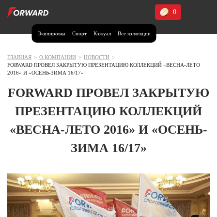
0
Экипировка
Спорт
Кэжуал
Все коллекции
Москва и МО
Архангельская область (1)
ГЛАВНАЯ
>
О КОМПАНИИ
>
НОВОСТИ
>
FORWARD ПРОВЕЛ ЗАКРЫТУЮ ПРЕЗЕНТАЦИЮ КОЛЛЕКЦИЙ «ВЕСНА-ЛЕТО
Волгоградская область (1)
2016» И «ОСЕНЬ-ЗИМА 16/17»
Воронежская область (1)
FORWARD ПРОВЕЛ ЗАКРЫТУЮ
Дагестан (2)
ПРЕЗЕНТАЦИЮ КОЛЛЕКЦИЙ
Иркутская область (2)
«ВЕСНА-ЛЕТО 2016» И «ОСЕНЬ-
Калининградская область (1)
ЗИМА 16/17»
Кемеровская область (2)
Краснодарский край (5)
Красноярский край (5)
Курская область (1)
Москва и МО (14)
Нижегородская область (1)