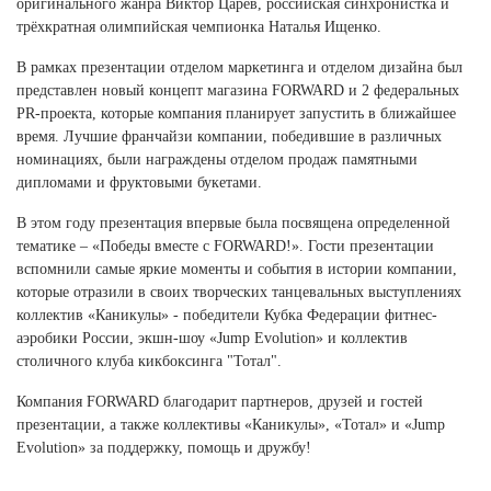
оригинального жанра Виктор Царев, российская синхронистка и
Ханты-Мансийский автономный округ (3)
трёхкратная олимпийская чемпионка Наталья Ищенко.
Челябинская область (2)
В рамках презентации отделом маркетинга и отделом дизайна был
Ямало-Ненецкий автономный округ (1)
представлен новый концепт магазина FORWARD и 2 федеральных
Ярославская область (1)
PR-проекта, которые компания планирует запустить в ближайшее
время. Лучшие франчайзи компании, победившие в различных
номинациях, были награждены отделом продаж памятными
дипломами и фруктовыми букетами.
В этом году презентация впервые была посвящена определенной
тематике – «Победы вместе с FORWARD!». Гости презентации
вспомнили самые яркие моменты и события в истории компании,
которые отразили в своих творческих танцевальных выступлениях
коллектив «Каникулы» - победители Кубка Федерации фитнес-
аэробики России, экшн-шоу «Jump Evolution» и коллектив
столичного клуба кикбоксинга "Тотал".
Компания FORWARD благодарит партнеров, друзей и гостей
презентации, а также коллективы «Каникулы», «Тотал» и «Jump
Evolution» за поддержку, помощь и дружбу!