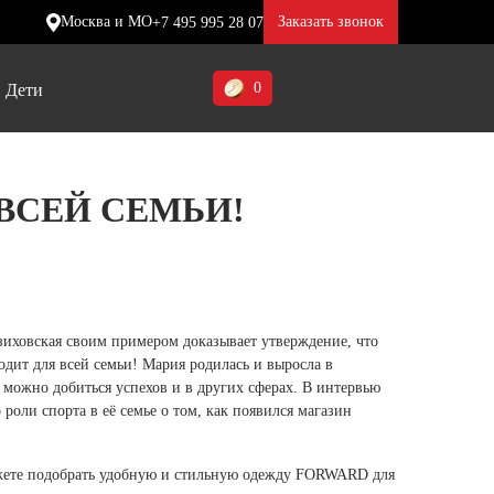
Москва и МО
Заказать звонок
+7 495 995 28 07
0
Дети
Ставропольский край (5)
ВСЕЙ СЕМЬИ!
Томская область (1)
ие
ие
ие
Тульская область (1)
отинки
отинки
отинки
Тюменская область (3)
жа
жа
жа
ховская своим примером доказывает утверждение, что
Хакасия (1)
дит для всей семьи! Мария родилась и выросла в
Ханты-Мансийский автономный
у можно добиться успехов и в других сферах. В интервью
ли спорта в её семье о том, как появился магазин
округ (3)
Челябинская область (2)
ожете подобрать удобную и стильную одежду FORWARD для