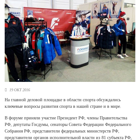
Новосибирская область (3)
Омская область (5)
Республика Башкортостан (3)
Республика Крым (1)
Республика Татарстан (2)
Ростовская область (2)
Самарская область (1)
Санкт-Петербург и ЛО (3)
Саратовская область (1)
Свердловская область (5)
Северная Осетия (2)
19 ОКТ 2016
Смоленская область (1)
Ставропольский край (5)
На главной деловой площадке в области спорта обсуждались
ключевые вопросы развития спорта в нашей стране и в мире.
Томская область (1)
Тульская область (1)
В форуме приняли участие Президент РФ, члены Правительства
Тюменская область (3)
РФ, депутаты Госдумы, сенаторы Совета Федерации Федерального
Собрания РФ, представители федеральных министерств РФ,
Хакасия (1)
представители органов исполнительной власти из 81 субъекта РФ,