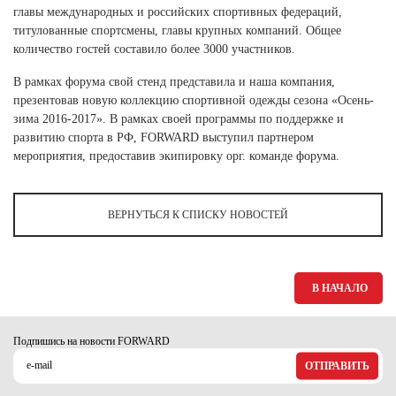
Ханты-Мансийский автономный округ (3)
главы международных и российских спортивных федераций,
титулованные спортсмены, главы крупных компаний. Общее
Челябинская область (2)
количество гостей составило более 3000 участников.
Ямало-Ненецкий автономный округ (1)
В рамках форума свой стенд представила и наша компания,
Ярославская область (1)
презентовав новую коллекцию спортивной одежды сезона «Осень-
зима 2016-2017». В рамках своей программы по поддержке и
развитию спорта в РФ, FORWARD выступил партнером
мероприятия, предоставив экипировку орг. команде форума.
ВЕРНУТЬСЯ К СПИСКУ НОВОСТЕЙ
В НАЧАЛО
Подпишись на новости FORWARD
ОТПРАВИТЬ