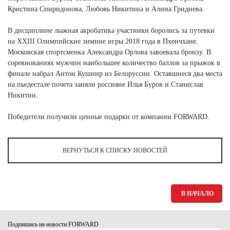
Ханты-Мансийский автономный округ (3)
Кристина Спиридонова, Любовь Никитина и Алина Гриднева.
Челябинская область (2)
В дисциплине лыжная акробатика участники боролись за путевки
Ямало-Ненецкий автономный округ (1)
на XXIII Олимпийские зимние игры 2018 года в Пхенчхане.
Ярославская область (1)
Московская спортсменка Александра Орлова завоевала бронзу. В
соревнованиях мужчин наибольшее количество баллов за прыжок в
финале набрал Антон Кушнир из Белоруссии. Оставшиеся два места
на пьедестале почета заняли россияне Илья Буров и Станислав
Никитин.
Победители получили ценные подарки от компании FORWARD.
ВЕРНУТЬСЯ К СПИСКУ НОВОСТЕЙ
В НАЧАЛО
Подпишись на новости FORWARD