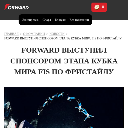
0
Экипировка
Спорт
Кэжуал
Все коллекции
Москва и МО
Архангельская область (1)
ГЛАВНАЯ
>
О КОМПАНИИ
>
НОВОСТИ
>
FORWARD ВЫСТУПИЛ СПОНСОРОМ ЭТАПА КУБКА МИРА FIS ПО ФРИСТАЙЛУ
Волгоградская область (1)
FORWARD ВЫСТУПИЛ
Воронежская область (1)
СПОНСОРОМ ЭТАПА КУБКА
Дагестан (2)
МИРА FIS ПО ФРИСТАЙЛУ
Иркутская область (2)
Калининградская область (1)
Кемеровская область (2)
Краснодарский край (5)
Красноярский край (5)
Курская область (1)
Москва и МО (14)
Нижегородская область (1)