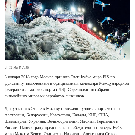
Новосибирская область (3)
Омская область (5)
Республика Башкортостан (3)
Республика Крым (1)
Республика Татарстан (2)
Ростовская область (2)
Самарская область (1)
Санкт-Петербург и ЛО (3)
11 ЯНВ 2018
Саратовская область (1)
Свердловская область (5)
6 января 2018 года Москва приняла Этап Кубка мира FIS по
Северная Осетия (2)
фристайлу, включенный в официальный календарь Международной
Смоленская область (1)
федерации лыжного спорта (FIS). Соревнования собрали
Ставропольский край (5)
сильнейших мировых акробатов-лыжников.
Томская область (1)
Для участия в Этапе в Москву приехали лучшие спортсмены из
Тульская область (1)
Австралии, Белоруссии, Казахстана, Канады, КНР, США,
Тюменская область (3)
Швейцарии, Украины, Великобритании, Японии, Германии и
России. Нашу страну представляли победители и призеры Кубка
Хакасия (1)
мира Максим Буров, Станислав Никитин, Александра Орлова,