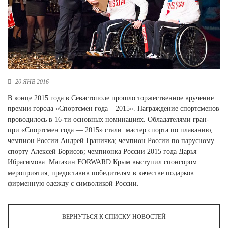
Новосибирская область (3)
Омская область (5)
Республика Башкортостан (3)
Республика Крым (1)
Республика Татарстан (2)
Ростовская область (2)
20 ЯНВ 2016
Самарская область (1)
В конце 2015 года в Севастополе прошло торжественное вручение
Санкт-Петербург и ЛО (3)
премии города «Спортсмен года – 2015». Награждение спортсменов
Саратовская область (1)
проводилось в 16-ти основных номинациях. Обладателями гран-
Свердловская область (5)
при «Спортсмен года — 2015» стали: мастер спорта по плаванию,
Северная Осетия (2)
чемпион России Андрей Граничка; чемпион России по парусному
Смоленская область (1)
спорту Алексей Борисов; чемпионка России 2015 года Дарья
Ставропольский край (5)
Ибрагимова. Магазин FORWARD Крым выступил спонсором
мероприятия, предоставив победителям в качестве подарков
Томская область (1)
фирменную одежду с символикой России.
Тульская область (1)
Тюменская область (3)
ВЕРНУТЬСЯ К СПИСКУ НОВОСТЕЙ
Хакасия (1)