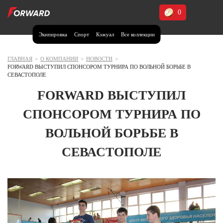
0
Экипировка
Спорт
Кэжуал
Все коллекции
Москва и МО
Архангельская область (1)
ГЛАВНАЯ
>
О КОМПАНИИ
>
НОВОСТИ
>
FORWARD ВЫСТУПИЛ СПОНСОРОМ ТУРНИРА ПО ВОЛЬНОЙ БОРЬБЕ В
Волгоградская область (1)
СЕВАСТОПОЛЕ
Воронежская область (1)
FORWARD ВЫСТУПИЛ
Дагестан (2)
СПОНСОРОМ ТУРНИРА ПО
Иркутская область (2)
ВОЛЬНОЙ БОРЬБЕ В
Калининградская область (1)
СЕВАСТОПОЛЕ
Кемеровская область (2)
Краснодарский край (5)
Красноярский край (5)
Курская область (1)
Москва и МО (14)
Нижегородская область (1)