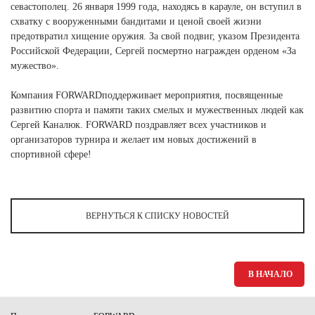
Ханты-Мансийский автономный округ (3)
севастополец. 26 января 1999 года, находясь в карауле, он вступил в
схватку с вооруженными бандитами и ценой своей жизни
Челябинская область (2)
предотвратил хищение оружия. За свой подвиг, указом Президента
Российской Федерации, Сергей посмертно награжден орденом «За
Ямало-Ненецкий автономный округ (1)
мужество».
Ярославская область (1)
Компания FORWARDподдерживает мероприятия, посвященные
развитию спорта и памяти таких смелых и мужественных людей как
Сергей Каналюк. FORWARD поздравляет всех участников и
организаторов турнира и желает им новых достижений в
спортивной сфере!
ВЕРНУТЬСЯ К СПИСКУ НОВОСТЕЙ
В НАЧАЛО