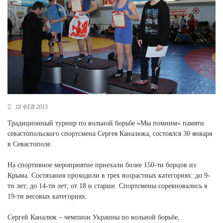
Новосибирская область (3)
Омская область (5)
Республика Башкортостан (3)
Республика Крым (1)
Республика Татарстан (2)
Ростовская область (2)
Самарская область (1)
Санкт-Петербург и ЛО (3)
18 ФЕВ 2015
Саратовская область (1)
Традиционный турнир по вольной борьбе «Мы помним» памяти
Свердловская область (5)
севастопольского спортсмена Сергея Каналюка, состоялся 30 января
Северная Осетия (2)
в Севастополе.
Смоленская область (1)
Ставропольский край (5)
На спортивное мероприятие приехали более 150-ти борцов из
Крыма. Состязания проходили в трех возрастных категориях: до 9-
Томская область (1)
ти лет; до 14-ти лет; от 18 и старше. Спортсмены соревновались в
Тульская область (1)
19-ти весовых категориях.
Тюменская область (3)
Хакасия (1)
Сергей Каналюк – чемпион Украины по вольной борьбе,