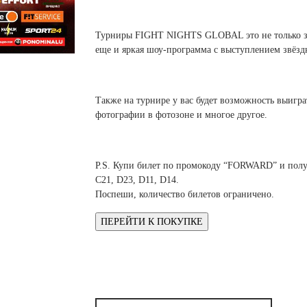
 белье
ы
 белье
Санкт-Петербург и ЛО (3)
ский край (5)
 и пуховики
Саратовская область (1)
область (1)
ы
ы
Турниры FIGHT NIGHTS GLOBAL это не только 
Свердловская область (5)
еще и яркая шоу-программа с выступлением звёзд
 и пуховики
 и пуховики
и МО (14)
Северная Осетия (2)
Смоленская область (1)
ССУАРЫ
Также на турнире у вас будет возможность выигра
фотографии в фотозоне и многое другое.
ССУАРЫ
ССУАРЫ
ые уборы
и рюкзаки
P.S. Купи билет по промокоду “FORWARD” и получ
ые уборы
нца
ые уборы
C21, D23, D11, D14.
и рюкзаки
ки, варежки
и рюкзаки
Поспеши, количество билетов ограничено.
нца
нца
ки, варежки
ки, варежки