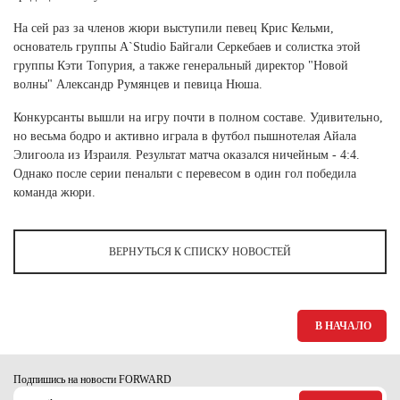
Ханты-Мансийский автономный округ (3)
На сей раз за членов жюри выступили певец Крис Кельми,
Челябинская область (2)
основатель группы A`Studio Байгали Серкебаев и солистка этой
группы Кэти Топурия, а также генеральный директор "Новой
Ямало-Ненецкий автономный округ (1)
волны" Александр Румянцев и певица Нюша.
Ярославская область (1)
Конкурсанты вышли на игру почти в полном составе. Удивительно,
но весьма бодро и активно играла в футбол пышнотелая Айала
Элигоола из Израиля. Результат матча оказался ничейным - 4:4.
Однако после серии пенальти с перевесом в один гол победила
команда жюри.
ВЕРНУТЬСЯ К СПИСКУ НОВОСТЕЙ
В НАЧАЛО
Подпишись на новости FORWARD