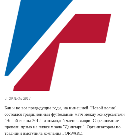
Новосибирская область (3)
Омская область (5)
Республика Башкортостан (3)
Республика Крым (1)
Республика Татарстан (2)
Ростовская область (2)
Самарская область (1)
Санкт-Петербург и ЛО (3)
Саратовская область (1)
Свердловская область (5)
Северная Осетия (2)
Смоленская область (1)
Ставропольский край (5)
29 ИЮЛ 2012
Томская область (1)
Как и во все предыдущие годы, на нынешней "Новой волне"
Тульская область (1)
состоялся традиционный футбольный матч между конкурсантами
Тюменская область (3)
"Новой волны-2012" и командой членов жюри. Соревнование
провели прямо на пляже у зала "Дзинтари". Организатором по
Хакасия (1)
традиции выступила компания FORWARD.