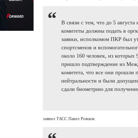
 белье
ы
 белье
Санкт-Петербург и ЛО (3)
ский край (5)
 и пуховики
Саратовская область (1)
область (1)
ы
ы
Свердловская область (5)
В связи с тем, что до 5 авгус
 и пуховики
 и пуховики
и МО (14)
Северная Осетия (2)
комитеты должны подать в орг
заявки, исполкомом ПКР был у
Смоленская область (1)
ССУАРЫ
спортсменов и вспомогательног
ССУАРЫ
ССУАРЫ
около 160 человек, из которых
ые уборы
пришло подтверждение из Меж
и рюкзаки
комитета, что все они прошли 
ые уборы
нца
ые уборы
нейтральности и были допущен
и рюкзаки
ки, варежки
и рюкзаки
сдали биометрию для получени
нца
нца
ки, варежки
ки, варежки
заявил ТАСС Павел Рожков.