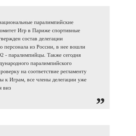
Ямало-Ненецкий автономный округ
(1)
Ярославская область (1)
та национальные паралимпийские
комитет Игр в Париже спортивные
твержден состав делегации
о персонала из России, в нее вошли
 92 - паралимпийцы. Также сегодня
дународного паралимпийского
проверку на соответствие регламенту
ы к Играм, все члены делегации уже
я виз