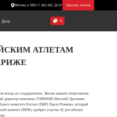
Москва и МО
Заказать звонок
+7 495 995 28 07
0
Дети
Ставропольский край (5)
ЙСКИМ АТЛЕТАМ
Томская область (1)
АРИЖЕ
ие
ие
ие
Тульская область (1)
отинки
отинки
отинки
Тюменская область (3)
жа
жа
жа
Хакасия (1)
Ханты-Мансийский автономный
дем всегда их поддерживать. Желаю нашим спортсменам
округ (3)
ьный директор компании FORWARD Виталий Цыганков
йского комитета России (ПКР) Павла Рожкова, который
Челябинская область (2)
ий комитет (МПК) одобрил участие 92 российских
иже.