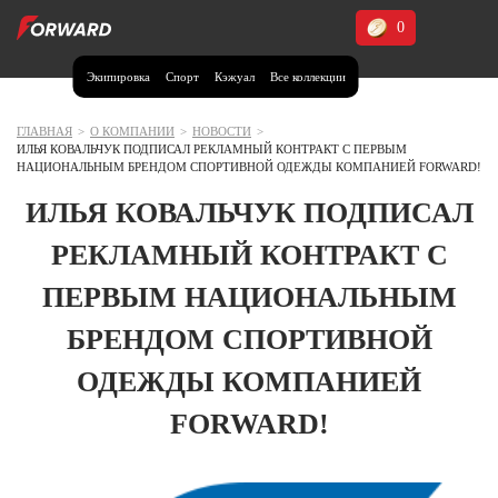
0
Экипировка
Спорт
Кэжуал
Все коллекции
Москва и МО
Архангельская область (1)
ГЛАВНАЯ
>
О КОМПАНИИ
>
НОВОСТИ
>
ИЛЬЯ КОВАЛЬЧУК ПОДПИСАЛ РЕКЛАМНЫЙ КОНТРАКТ С ПЕРВЫМ
Волгоградская область (1)
НАЦИОНАЛЬНЫМ БРЕНДОМ СПОРТИВНОЙ ОДЕЖДЫ КОМПАНИЕЙ FORWARD!
Воронежская область (1)
ИЛЬЯ КОВАЛЬЧУК ПОДПИСАЛ
Дагестан (2)
РЕКЛАМНЫЙ КОНТРАКТ С
Иркутская область (2)
ПЕРВЫМ НАЦИОНАЛЬНЫМ
Калининградская область (1)
БРЕНДОМ СПОРТИВНОЙ
Кемеровская область (2)
Краснодарский край (5)
ОДЕЖДЫ КОМПАНИЕЙ
Красноярский край (5)
Курская область (1)
FORWARD!
Москва и МО (14)
Нижегородская область (1)