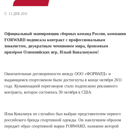
Ханты-Мансийский автономный округ (3)
Челябинская область (2)
11 ДЕК 2011
Ямало-Ненецкий автономный округ (1)
Ярославская область (1)
Официальный экипировщик сборных команд России, компания
FORWARD
подписала контракт с профессиональным
хоккеистом, двукратным чемпионом мира, бронзовым
призёром Олимпийских игр, Ильей Ковальчуком!
Окончательные договоренности между ООО «ФОРВАРД» и
выдающимся спортсменом были достигнуты в конце октября 2011
года. Кульминацией переговоров стало подписание рекламного
контракта, которое состоялось 30 октября в США.
Илья Ковальчук не случайно был выбран представителем первого
российского бренда спортивной одежды. Он наилучшим образом
передает образ спортивной марки FORWARD, название которой