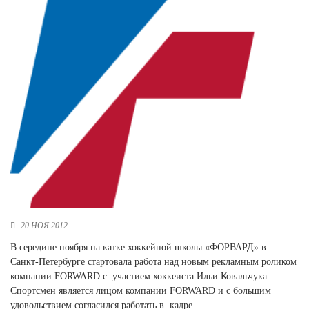
Новосибирская область (3)
Омская область (5)
Республика Башкортостан (3)
Республика Крым (1)
Республика Татарстан (2)
Ростовская область (2)
Самарская область (1)
Санкт-Петербург и ЛО (3)
Саратовская область (1)
Свердловская область (5)
Северная Осетия (2)
Смоленская область (1)
Ставропольский край (5)
20 НОЯ 2012
Томская область (1)
В середине ноября на катке хоккейной школы «ФОРВАРД» в
Тульская область (1)
Санкт-Петербурге стартовала работа над новым рекламным роликом
Тюменская область (3)
компании FORWARD с участием хоккеиста Ильи Ковальчука.
Спортсмен является лицом компании FORWARD и с большим
Хакасия (1)
удовольствием согласился работать в кадре.