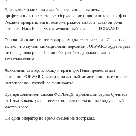
Ханты-Мансийский автономный округ (3)
Для съемок ролика на льду были установлены рельсы,
Челябинская область (2)
профессиональное световое оборудование и дополнительный фон.
Реклама превратилась в полнометражное кино, в главной роли
Ямало-Ненецкий автономный округ (1)
которого Илья Ковальчук и мультяшный человечек FORWARD.
Ярославская область (1)
Основной сюжет станет сюрпризом для телезрителей. Известно
только, что мультипликационный персонаж FORWARD будет играть
не последнюю роль. Ролик обещает быть динамичным и
захватывающим.
Хоккейный свитер, клюшку и краги для Ильи предоставила
компания FORWARD, которая на данный момент открывает новое
направление - хоккейная экипировка.
Вратарь хоккейной школы ФОРВАРД, принявший серию буллитов
от Ильи Ковальчука, получил во время съемок индивидуальный
мастер-класс.
Ни один оператор во время съемок не пострадал.