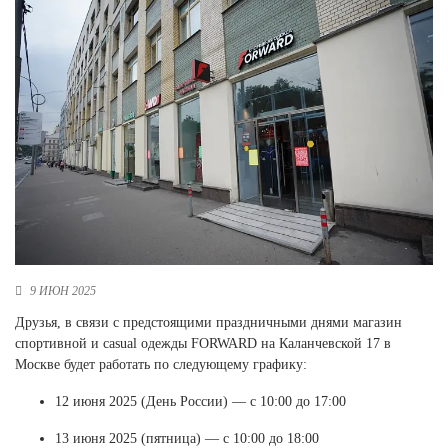
Новосибирская область (3)
Омская область (5)
Республика Башкортостан (3)
Республика Крым (1)
Республика Татарстан (2)
Ростовская область (2)
Самарская область (1)
Санкт-Петербург и ЛО (3)
Саратовская область (1)
Свердловская область (5)
Северная Осетия (2)
9 ИЮН 2025
Смоленская область (1)
Ставропольский край (5)
Друзья, в связи с предстоящими праздничными днями магазин
спортивной и casual одежды FORWARD на Каланчевской 17 в
Томская область (1)
Москве будет работать по следующему графику:
Тульская область (1)
Тюменская область (3)
12 июня 2025 (День России) — с 10:00 до 17:00
Хакасия (1)
13 июня 2025 (пятница) — с 10:00 до 18:00