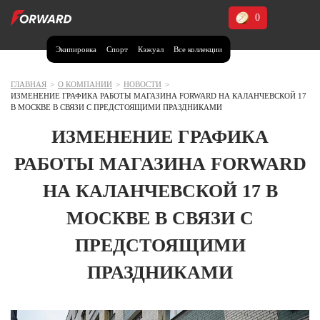
0
Экипировка
Спорт
Кэжуал
Все коллекции
Москва и МО
Архангельская область (1)
ГЛАВНАЯ
>
О КОМПАНИИ
>
НОВОСТИ
>
ИЗМЕНЕНИЕ ГРАФИКА РАБОТЫ МАГАЗИНА FORWARD НА КАЛАНЧЕВСКОЙ 17
Волгоградская область (1)
В МОСКВЕ В СВЯЗИ С ПРЕДСТОЯЩИМИ ПРАЗДНИКАМИ
Воронежская область (1)
ИЗМЕНЕНИЕ ГРАФИКА
Дагестан (2)
РАБОТЫ МАГАЗИНА FORWARD
Иркутская область (2)
НА КАЛАНЧЕВСКОЙ 17 В
Калининградская область (1)
МОСКВЕ В СВЯЗИ С
Кемеровская область (2)
Краснодарский край (5)
ПРЕДСТОЯЩИМИ
Красноярский край (5)
Курская область (1)
ПРАЗДНИКАМИ
Москва и МО (14)
Нижегородская область (1)