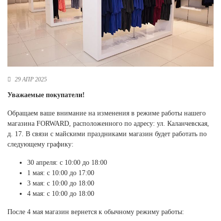
Новосибирская область (3)
Омская область (5)
Республика Башкортостан (3)
Республика Крым (1)
Республика Татарстан (2)
Ростовская область (2)
29 АПР 2025
Самарская область (1)
Уважаемые покупатели!
Санкт-Петербург и ЛО (3)
Обращаем ваше внимание на изменения в режиме работы нашего
Саратовская область (1)
магазина FORWARD, расположенного по адресу: ул. Каланчевская,
Свердловская область (5)
д. 17. В связи с майскими праздниками магазин будет работать по
Северная Осетия (2)
следующему графику:
Смоленская область (1)
Ставропольский край (5)
30 апреля: с 10:00 до 18:00
1 мая: с 10:00 до 17:00
Томская область (1)
3 мая: с 10:00 до 18:00
Тульская область (1)
4 мая: с 10:00 до 18:00
Тюменская область (3)
После 4 мая магазин вернется к обычному режиму работы:
Хакасия (1)