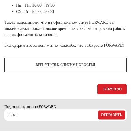
Ханты-Мансийский автономный округ (3)
Пн - Пт: 10:00 - 19:00
Сб - Вс: 10:00 - 20:00
Челябинская область (2)
Также напоминаем, что на официальном сайте FORWARD вы
Ямало-Ненецкий автономный округ (1)
можете сделать заказ в любое время, не зависимо от режима работы
Ярославская область (1)
наших фирменных магазинов.
Благодарим вас за понимание! Спасибо, что выбираете FORWARD!
ВЕРНУТЬСЯ К СПИСКУ НОВОСТЕЙ
В НАЧАЛО
Подпишись на новости FORWARD
ОТПРАВИТЬ