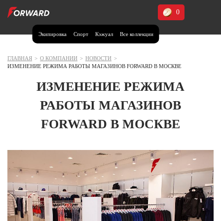
0
Экипировка
Спорт
Кэжуал
Все коллекции
Москва и МО
Архангельская область (1)
ГЛАВНАЯ
>
О КОМПАНИИ
>
НОВОСТИ
>
ИЗМЕНЕНИЕ РЕЖИМА РАБОТЫ МАГАЗИНОВ FORWARD В МОСКВЕ
Волгоградская область (1)
ИЗМЕНЕНИЕ РЕЖИМА
Воронежская область (1)
РАБОТЫ МАГАЗИНОВ
Дагестан (2)
FORWARD В МОСКВЕ
Иркутская область (2)
Калининградская область (1)
Кемеровская область (2)
Краснодарский край (5)
Красноярский край (5)
Курская область (1)
Москва и МО (14)
Нижегородская область (1)