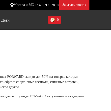
Москва и МО
Заказать звонок
+7 495 995 28 07
0
Дети
Ставропольский край (5)
Томская область (1)
ие
ие
ие
Тульская область (1)
отинки
отинки
отинки
Тюменская область (3)
жа
жа
жа
азинах FORWARD скидки до -50% на товары, которые
Хакасия (1)
го образа: спортивные костюмы, стильные ветровки,
Ханты-Мансийский автономный
ногое другое.
округ (3)
декор делают одежду FORWARD актуальной и за дверями
Челябинская область (2)