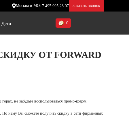
Москва и МО
Заказать звонок
+7 495 995 28 07
0
Дети
Ставропольский край (5)
СКИДКУ ОТ FORWARD
Томская область (1)
ие
ие
ие
Тульская область (1)
отинки
отинки
отинки
Тюменская область (3)
жа
жа
жа
Хакасия (1)
Ханты-Мансийский автономный
горах, не забудьте воспользоваться промо-кодом,
округ (3)
и. По нему Вы сможете получить скидку в сети фирменных
Челябинская область (2)