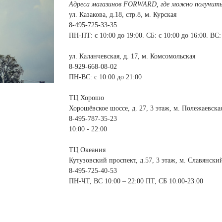
 белье
ы
 белье
Санкт-Петербург и ЛО (3)
Адреса магазинов FORWARD, где можно получить
ский край (5)
 и пуховики
ул. Казакова, д.18, стр.8, м. Курская
Саратовская область (1)
область (1)
8-495-725-33-35
ы
ы
Свердловская область (5)
ПН-ПТ: с 10:00 до 19:00. СБ: с 10:00 до 16:00. В
 и пуховики
 и пуховики
и МО (14)
Северная Осетия (2)
ул. Каланчевская, д. 17, м. Комсомольская
Смоленская область (1)
ССУАРЫ
8-929-668-08-02
ПН-ВС: с 10:00 до 21:00
ССУАРЫ
ССУАРЫ
ТЦ Хорошо
ые уборы
Хорошёвское шоссе, д. 27, 3 этаж, м. Полежаевска
и рюкзаки
8-495-787-35-23
ые уборы
нца
ые уборы
10:00 - 22:00
и рюкзаки
ки, варежки
и рюкзаки
нца
нца
ТЦ Океания
Кутузовский проспект, д.57, 3 этаж, м. Славянски
ки, варежки
ки, варежки
8-495-725-40-53
ПН-ЧТ, ВС 10:00 – 22:00 ПТ, СБ 10.00-23.00