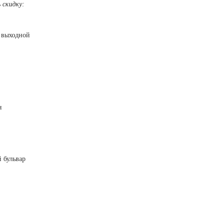
Ямало-Ненецкий автономный округ
 скидку:
(1)
Ярославская область (1)
С: выходной
я
й бульвар