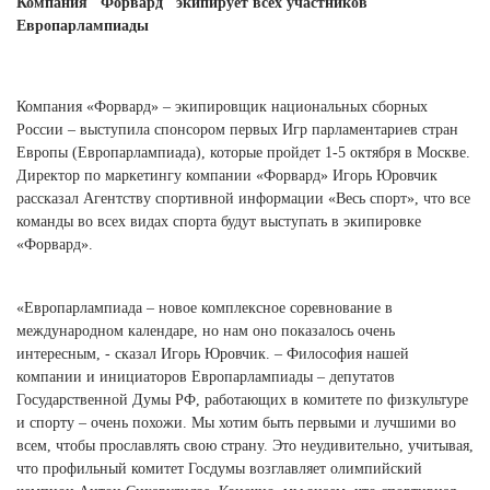
Компания "Форвард" экипирует всех участников
Ханты-Мансийский автономный округ (3)
Европарлампиады
Челябинская область (2)
Ямало-Ненецкий автономный округ (1)
Компания «Форвард» – экипировщик национальных сборных
Ярославская область (1)
России – выступила спонсором первых Игр парламентариев стран
Европы (Европарлампиада), которые пройдет 1-5 октября в Москве.
Директор по маркетингу компании «Форвард» Игорь Юровчик
рассказал Агентству спортивной информации «Весь спорт», что все
команды во всех видах спорта будут выступать в экипировке
«Форвард».
«Европарлампиада – новое комплексное соревнование в
международном календаре, но нам оно показалось очень
интересным, - сказал Игорь Юровчик. – Философия нашей
компании и инициаторов Европарлампиады – депутатов
Государственной Думы РФ, работающих в комитете по физкультуре
и спорту – очень похожи. Мы хотим быть первыми и лучшими во
всем, чтобы прославлять свою страну. Это неудивительно, учитывая,
что профильный комитет Госдумы возглавляет олимпийский