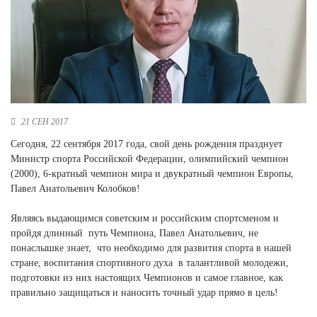
Новосибирская область (3)
Омская область (5)
Республика Башкортостан (3)
Республика Крым (1)
Республика Татарстан (2)
Ростовская область (2)
21 СЕН 2017
Самарская область (1)
Сегодня, 22 сентября 2017 года, свой день рождения празднует
Санкт-Петербург и ЛО (3)
Министр спорта Российской Федерации, олимпийский чемпион
Саратовская область (1)
(2000), 6-кратный чемпион мира и двукратный чемпион Европы,
Свердловская область (5)
Павел Анатольевич Колобков!
Северная Осетия (2)
Смоленская область (1)
Являясь выдающимся советским и российским спортсменом и
Ставропольский край (5)
пройдя длинный путь Чемпиона, Павел Анатольевич, не
понаслышке знает, что необходимо для развития спорта в нашей
Томская область (1)
стране, воспитания спортивного духа в талантливой молодежи,
Тульская область (1)
подготовки из них настоящих Чемпионов и самое главное, как
Тюменская область (3)
правильно защищаться и наносить точный удар прямо в цель!
Хакасия (1)