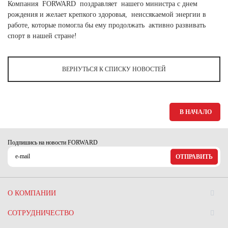
Ханты-Мансийский автономный округ (3)
Компания FORWARD поздравляет нашего министра с днем
рождения и желает крепкого здоровья, неиссякаемой энергии в
Челябинская область (2)
работе, которые помогла бы ему продолжать активно развивать
спорт в нашей стране!
Ямало-Ненецкий автономный округ (1)
Ярославская область (1)
ВЕРНУТЬСЯ К СПИСКУ НОВОСТЕЙ
В НАЧАЛО
Подпишись на новости FORWARD
ОТПРАВИТЬ
О КОМПАНИИ
СОТРУДНИЧЕСТВО