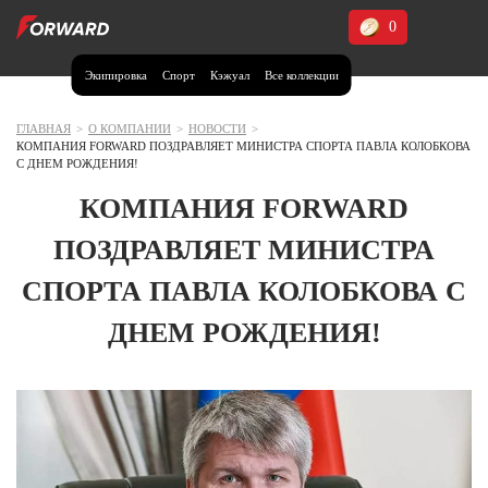
0
Экипировка
Спорт
Кэжуал
Все коллекции
Москва и МО
Архангельская область (1)
ГЛАВНАЯ
>
О КОМПАНИИ
>
НОВОСТИ
>
КОМПАНИЯ FORWARD ПОЗДРАВЛЯЕТ МИНИСТРА СПОРТА ПАВЛА КОЛОБКОВА
Волгоградская область (1)
С ДНЕМ РОЖДЕНИЯ!
Воронежская область (1)
КОМПАНИЯ FORWARD
Дагестан (2)
ПОЗДРАВЛЯЕТ МИНИСТРА
Иркутская область (2)
СПОРТА ПАВЛА КОЛОБКОВА С
Калининградская область (1)
ДНЕМ РОЖДЕНИЯ!
Кемеровская область (2)
Краснодарский край (5)
Красноярский край (5)
Курская область (1)
Москва и МО (14)
Нижегородская область (1)