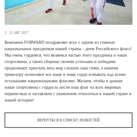
Новосибирская область (3)
Омская область (5)
Республика Башкортостан (3)
21 АВГ 2017
Республика Крым (1)
Республика Татарстан (2)
Компания FORWARD поздравляет всех с одним из главных
Ростовская область (2)
национальных праздников нашей страны - днем Российского флага!
Мы очень гордимся, что являемся частью этого праздника и наши
Самарская область (1)
спортсмены, а также сборные своими успехами и победами
Санкт-Петербург и ЛО (3)
продолжают приучать весь мир слушать наш гимн, а нашему
Саратовская область (1)
триколору позволяют все чаще и чаще гордо взмывать над всеми
Свердловская область (5)
остальными национальными флагами. Желаем, чтобы и дальше
Северная Осетия (2)
наши спортсмены с гордость несли наш флаг на всех мировых
Смоленская область (1)
первенствах и заставляли с уважением относиться к нашей стране и
Ставропольский край (5)
нашей истории!
Томская область (1)
Тульская область (1)
ВЕРНУТЬСЯ К СПИСКУ НОВОСТЕЙ
Тюменская область (3)
Хакасия (1)