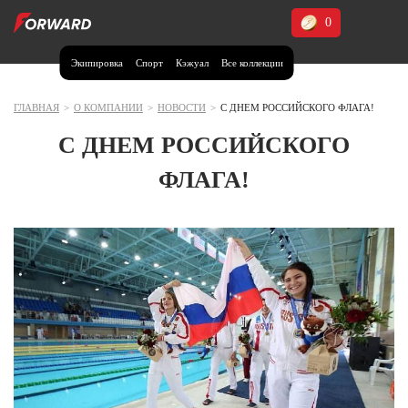
0
Экипировка
Спорт
Кэжуал
Все коллекции
Москва и МО
Архангельская область (1)
ГЛАВНАЯ
>
О КОМПАНИИ
>
НОВОСТИ
>
С ДНЕМ РОССИЙСКОГО ФЛАГА!
Волгоградская область (1)
С ДНЕМ РОССИЙСКОГО
Воронежская область (1)
ФЛАГА!
Дагестан (2)
Иркутская область (2)
Калининградская область (1)
Кемеровская область (2)
Краснодарский край (5)
Красноярский край (5)
Курская область (1)
Москва и МО (14)
Нижегородская область (1)