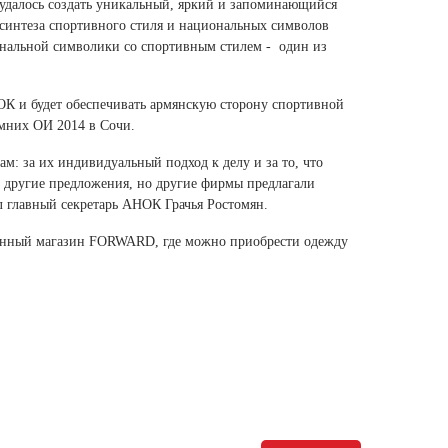
удалось создать уникальный, яркий и запоминающийся
Ямало-Ненецкий автономный округ
синтеза спортивного стиля и национальных символов
(1)
ональной символики со спортивным стилем - один из
Ярославская область (1)
и будет обеспечивать армянскую сторону спортивной
мних ОИ 2014 в Сочи.
 за их индивидуальный подход к делу и за то, что
и другие предложения, но другие фирмы предлагали
л главный секретарь АНОК Грачья Ростомян.
рменный магазин FORWARD, где можно приобрести одежду