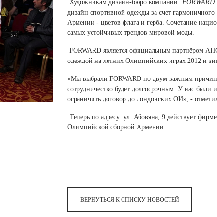
 белье
ы
 белье
Санкт-Петербург и ЛО (3)
Художникам дизайн-бюро компании
FORWARD
ский край (5)
 и пуховики
дизайн спортивной одежды за счет гармоничного 
Саратовская область (1)
область (1)
Армении - цветов флага и герба. Сочетание наци
ы
ы
Свердловская область (5)
самых устойчивых трендов мировой моды.
 и пуховики
 и пуховики
и МО (14)
Северная Осетия (2)
FORWARD является официальным партнёром АНОК 
одеждой на летних Олимпийских играх 2012 и зи
Смоленская область (1)
ССУАРЫ
«Мы выбрали FORWARD по двум важным причинам:
ССУАРЫ
ССУАРЫ
сотрудничество будет долгосрочным. У нас были 
ые уборы
ограничить договор до лондонских ОИ», - отмети
и рюкзаки
Теперь по адресу ул. Абовяна, 9 действует фи
ые уборы
нца
ые уборы
Олимпийской сборной Армении.
и рюкзаки
ки, варежки
и рюкзаки
нца
нца
ки, варежки
ки, варежки
ВЕРНУТЬСЯ К СПИСКУ НОВОСТЕЙ