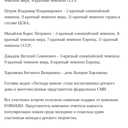
чемпион мира, 4-кратный чемпион СССР.
Ханты-Мансийский автономный округ (3)
Петров Владимир Владимирович – 2-кратный олимпийский
Челябинская область (2)
чемпион, 9-кратный чемпион мира, 11-кратный чемпион страны в
Ямало-Ненецкий автономный округ (1)
составе ЦСКА;
Ярославская область (1)
Михайлов Борис Петрович – 2-кратный олимпийский чемпион, 8-
кратный чемпион мира, 7-кратный чемпион Европы, 11-кратный
чемпион СССР;
Давыдов Виталий Семенович – 3-кратный олимпийский чемпион,
9-кратный чемпион мира, 8-кратный чемпион Европы;
Харламова Бегонита Валерьевна – дочь Валерия Харламова.
Гостями акции «Легенды хоккея» стали воспитанники детского
дома и многочисленные представители федеральных СМИ.
Все участники встречи получили памятные подарки от компании
FORWARD. Представитель компании отметила важность
популяризации хоккея среди молодежи и пожелала удачи
участникам конкурса детского творчества.