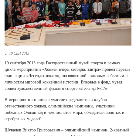
Новосибирская область (3)
Омская область (5)
Республика Башкортостан (3)
Республика Крым (1)
Республика Татарстан (2)
Ростовская область (2)
19 СЕН 2013
Самарская область (1)
19 сентября 2013 года Государственный музей спорта в рамках
Санкт-Петербург и ЛО (3)
цикла мероприятий «Хоккей вчера, сегодня, завтра» провел первый
Саратовская область (1)
этап акции «Легенды хоккея», посвященной знаковым событиям и
Свердловская область (5)
личностям мировой хоккейной истории. Впервые в фонд музея
Северная Осетия (2)
вошел художественный фильм о спорте «Легенда №17».
Смоленская область (1)
Ставропольский край (5)
В мероприятии приняли участие представители клубов
отечественного хоккея, олимпийские чемпионы, участники
Томская область (1)
победных Олимпиад и чемпионатов мира, обладатели золотых и
Тульская область (1)
серебряных медалей:
Тюменская область (3)
Шувалов Виктор Григорьевич – олимпийский чемпион, 2-кратный
Хакасия (1)