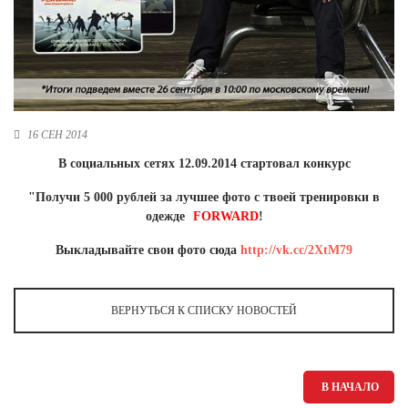
Новосибирская область (3)
Омская область (5)
Республика Башкортостан (3)
Республика Крым (1)
Республика Татарстан (2)
16 СЕН 2014
Ростовская область (2)
В социальных сетях 12.09.2014 стартовал конкурс
Самарская область (1)
Санкт-Петербург и ЛО (3)
"Получи 5 000 рублей за лучшее фото с твоей тренировки в
Саратовская область (1)
одежде
FORWARD
!
Свердловская область (5)
Северная Осетия (2)
Выкладывайте свои фото сюда
http://vk.cc/2XtM79
Смоленская область (1)
Ставропольский край (5)
ВЕРНУТЬСЯ К СПИСКУ НОВОСТЕЙ
Томская область (1)
Тульская область (1)
Тюменская область (3)
В НАЧАЛО
Хакасия (1)