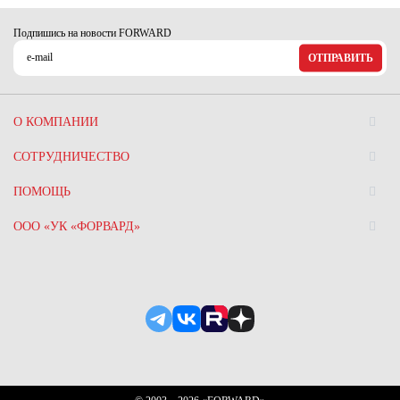
Ханты-Мансийский автономный округ (3)
Подпишись на новости FORWARD
Челябинская область (2)
ОТПРАВИТЬ
Ямало-Ненецкий автономный округ (1)
Ярославская область (1)
О КОМПАНИИ
СОТРУДНИЧЕСТВО
ПОМОЩЬ
ООО «УК «ФОРВАРД»