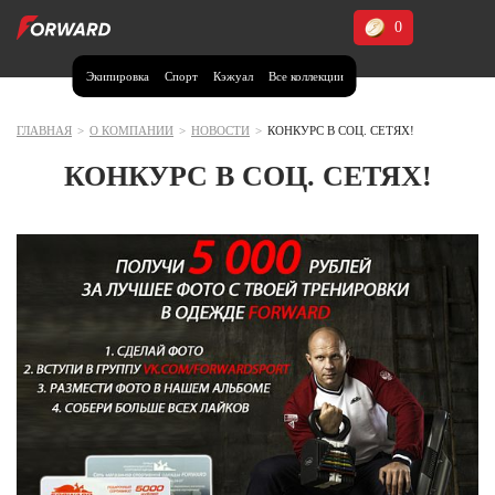
0
Экипировка
Спорт
Кэжуал
Все коллекции
Москва и МО
Архангельская область (1)
ГЛАВНАЯ
>
О КОМПАНИИ
>
НОВОСТИ
>
КОНКУРС В СОЦ. СЕТЯХ!
Волгоградская область (1)
КОНКУРС В СОЦ. СЕТЯХ!
Воронежская область (1)
Дагестан (2)
Иркутская область (2)
Калининградская область (1)
Кемеровская область (2)
Краснодарский край (5)
Красноярский край (5)
Курская область (1)
Москва и МО (14)
Нижегородская область (1)