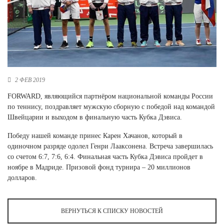
Новосибирская область (3)
Омская область (5)
Республика Башкортостан (3)
Республика Крым (1)
Республика Татарстан (2)
Ростовская область (2)
2 ФЕВ 2019
Самарская область (1)
FORWARD, являющийся партнёром национальной команды России
Санкт-Петербург и ЛО (3)
по теннису, поздравляет мужскую сборную с победой над командой
Саратовская область (1)
Швейцарии и выходом в финальную часть Кубка Дэвиса.
Свердловская область (5)
Победу нашей команде принес Карен Хачанов, который в
Северная Осетия (2)
одиночном разряде одолел Генри Лааксонена. Встреча завершилась
Смоленская область (1)
со счетом 6:7, 7:6, 6:4. Финальная часть Кубка Дэвиса пройдет в
Ставропольский край (5)
ноябре в Мадриде. Призовой фонд турнира – 20 миллионов
Томская область (1)
долларов.
Тульская область (1)
Тюменская область (3)
ВЕРНУТЬСЯ К СПИСКУ НОВОСТЕЙ
Хакасия (1)