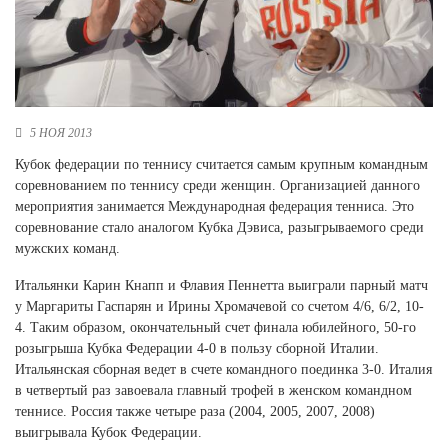
Новосибирская область (3)
Омская область (5)
Республика Башкортостан (3)
Республика Крым (1)
5 НОЯ 2013
Республика Татарстан (2)
Ростовская область (2)
Кубок федерации по теннису считается самым крупным командным
соревнованием по теннису среди женщин. Организацией данного
Самарская область (1)
мероприятия занимается Международная федерация тенниса. Это
Санкт-Петербург и ЛО (3)
соревнование стало аналогом Кубка Дэвиса, разыгрываемого среди
Саратовская область (1)
мужских команд.
Свердловская область (5)
Северная Осетия (2)
Итальянки Карин Кнапп и Флавия Пеннетта выиграли парный матч
Смоленская область (1)
у Маргариты Гаспарян и Ирины Хромачевой со счетом 4/6, 6/2, 10-
Ставропольский край (5)
4. Таким образом, окончательный счет финала юбилейного, 50-го
розыгрыша Кубка Федерации 4-0 в пользу сборной Италии.
Томская область (1)
Итальянская сборная ведет в счете командного поединка 3-0. Италия
Тульская область (1)
в четвертый раз завоевала главный трофей в женском командном
Тюменская область (3)
теннисе. Россия также четыре раза (2004, 2005, 2007, 2008)
Хакасия (1)
выигрывала Кубок Федерации.