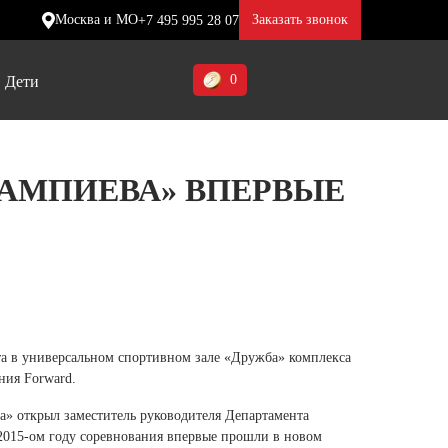
Москва и МО
Заказать звонок
+7 495 995 28 07
0
Дети
Ставропольский край (5)
ЛАМПИЕВА» ВПЕРВЫЕ
Томская область (1)
ие
ие
ие
Тульская область (1)
отинки
отинки
отинки
Тюменская область (3)
жа
жа
жа
Хакасия (1)
Ханты-Мансийский автономный
та в универсальном спортивном зале «Дружба» комплекса
округ (3)
ния Forward.
Челябинская область (2)
» открыл заместитель руководителя Департамента
 2015-ом году соревнования впервые прошли в новом