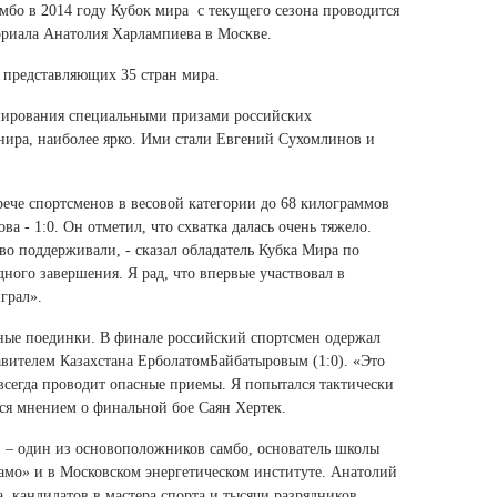
Ямало-Ненецкий автономный округ
бо в 2014 году Кубок мира с текущего сезона проводится
мориала Анатолия Харлампиева в Москве.
(1)
Ярославская область (1)
, представляющих 35 стран мира.
мирования специальными призами российских
нира, наиболее ярко. Ими стали Евгений Сухомлинов и
ече спортсменов в весовой категории до 68 килограммов
а - 1:0. Он отметил, что схватка далась очень тяжело.
во поддерживали, - сказал обладатель Кубка Мира по
дного завершения. Я рад, что впервые участвовал в
грал».
ьные поединки. В финале российский спортсмен одержал
вителем Казахстана ЕрболатомБайбатыровым (1:0). «Это
сегда проводит опасные приемы. Я попытался тактически
ился мнением о финальной бое Саян Хертек.
– один из основоположников самбо, основатель школы
амо» и в Московском энергетическом институте. Анатолий
, кандидатов в мастера спорта и тысячи разрядников.