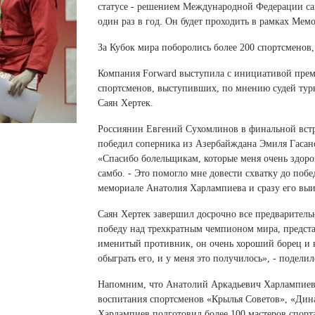
 белье
ы
 белье
Санкт-Петербург и ЛО (3)
статусе - решением Международной Федерации сам
ский край (5)
 и пуховики
один раз в год. Он будет проходить в рамках Ме
Саратовская область (1)
область (1)
ы
ы
Свердловская область (5)
За Кубок мира поборолись более 200 спортсменов
 и пуховики
 и пуховики
и МО (14)
Северная Осетия (2)
Компания Forward выступила с инициативой пре
спортсменов, выступивших, по мнению судей тур
Смоленская область (1)
ССУАРЫ
Саян Хертек.
ССУАРЫ
ССУАРЫ
Россиянин Евгений Сухомлинов в финальной встр
ые уборы
победил соперника из Азербайждана Эмиля Гасанов
и рюкзаки
«Спасибо болельщикам, которые меня очень здоро
самбо. - Это помогло мне довести схватку до побе
ые уборы
нца
ые уборы
мемориале Анатолия Харлампиева и сразу его выи
и рюкзаки
ки, варежки
и рюкзаки
нца
нца
Саян Хертек завершил досрочно все предварител
победу над трехкратным чемпионом мира, предста
ки, варежки
ки, варежки
именитый противник, он очень хороший борец и в
обыграть его, и у меня это получилось», - подел
Напомним, что Анатолий Аркадьевич Харлампиев 
воспитания спортсменов «Крылья Советов», «Дин
Харлампиев подготовил более 100 мастеров спорта