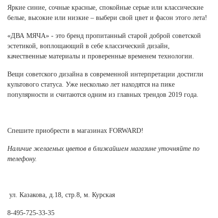
Ханты-Мансийский автономный округ (3)
Яркие синие, сочные красные, спокойные серые или классические
белые, высокие или низкие – выбери свой цвет и фасон этого лета!
Челябинская область (2)
«ДВА МЯЧА» - это бренд пропитанный старой доброй советской
Ямало-Ненецкий автономный округ (1)
эстетикой, воплощающий в себе классический дизайн,
Ярославская область (1)
качественные материалы и проверенные временем технологии.
Вещи советского дизайна в современной интерпретации достигли
культового статуса. Уже несколько лет находятся на пике
популярности и считаются одним из главных трендов 2019 года.
Спешите приобрести в магазинах FORWARD!
Наличие желаемых цветов в ближайшем магазине уточняйте по
телефону.
ул. Казакова, д.18, стр.8, м. Курская
8-495-725-33-35