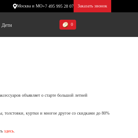
Москва и МО
Заказать звонок
+7 495 995 28 07
0
Дети
Ставропольский край (5)
Томская область (1)
ие
ие
ие
Тульская область (1)
отинки
отинки
отинки
Тюменская область (3)
жа
жа
жа
ксессуаров объявляет о старте большой летней
Хакасия (1)
Ханты-Мансийский автономный
, толстовки, куртки и многое другое со скидками до 80%
округ (3)
Челябинская область (2)
ть
здесь
.