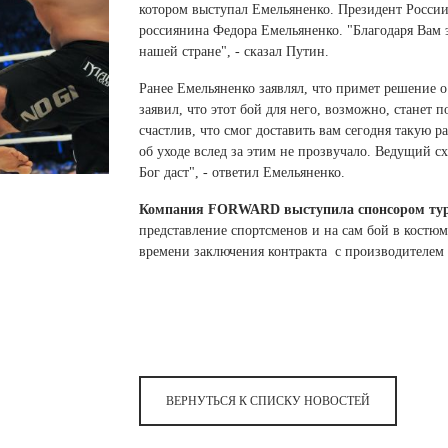
 белье
ы
 белье
Санкт-Петербург и ЛО (3)
котором выступал Емельяненко. Президент Росси
ский край (5)
 и пуховики
россиянина Федора Емельяненко. "Благодаря Вам э
Саратовская область (1)
область (1)
ы
ы
нашей стране", - сказал Путин.
Свердловская область (5)
 и пуховики
 и пуховики
и МО (14)
Ранее Емельяненко заявлял, что примет решение 
Северная Осетия (2)
заявил, что этот бой для него, возможно, станет 
Смоленская область (1)
ССУАРЫ
счастлив, что смог доставить вам сегодня такую ра
об уходе вслед за этим не прозвучало. Ведущий сх
Бог даст", - ответил Емельяненко.
ССУАРЫ
ССУАРЫ
ые уборы
Компания
FORWARD выступила спонсором тур
и рюкзаки
представление спортсменов и на сам бой в костю
ые уборы
нца
ые уборы
времени заключения контракта с производител
и рюкзаки
ки, варежки
и рюкзаки
нца
нца
ки, варежки
ки, варежки
ВЕРНУТЬСЯ К СПИСКУ НОВОСТЕЙ