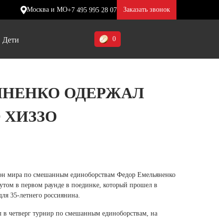
Москва и МО
Заказать звонок
+7 495 995 28 07
0
Дети
Ставропольский край (5)
ЯНЕНКО ОДЕРЖАЛ
Томская область (1)
 ХИЗЗО
ие
ие
ие
Тульская область (1)
отинки
отинки
отинки
Тюменская область (3)
жа
жа
жа
Хакасия (1)
Ханты-Мансийский автономный
 мира по смешанным единоборствам Федор Емельяненко
округ (3)
утом в первом раунде в поединке, который прошел в
для 35-летнего россиянина.
Челябинская область (2)
 в четверг турнир по смешанным единоборствам, на