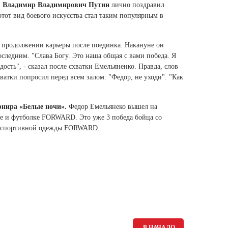
Ямало-Ненецкий автономный округ
и
Владимир Владимирович Путин
лично поздравил
тот вид боевого искусства стал таким популярным в
(1)
Ярославская область (1)
о продолжении карьеры после поединка. Накануне он
последним. "Слава Богу. Это наша общая с вами победа. Я
дость", - сказал после схватки Емельяненко. Правда, слов
ватки попросил перед всем залом: "Федор, не уходи". "Как
нира «Белые ночи».
Федор Емельянеко вышел на
ме и футболке FORWARD. Это уже 3 победа бойца со
ем спортивной одежды FORWARD.
В НАЧАЛО