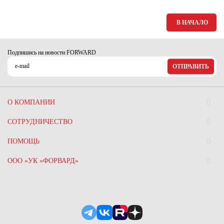
Ханты-Мансийский автономный округ (3)
Челябинская область (2)
В НАЧАЛО
Ямало-Ненецкий автономный округ (1)
Ярославская область (1)
Подпишись на новости FORWARD
ОТПРАВИТЬ
О КОМПАНИИ
СОТРУДНИЧЕСТВО
ПОМОЩЬ
ООО «УК «ФОРВАРД»