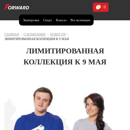
0
Экипировка
Спорт
Кэжуал
Все коллекции
Москва и МО
Архангельская область (1)
ГЛАВНАЯ
>
О КОМПАНИИ
>
НОВОСТИ
>
ЛИМИТИРОВАННАЯ КОЛЛЕКЦИЯ К 9 МАЯ
Волгоградская область (1)
ЛИМИТИРОВАННАЯ
Воронежская область (1)
КОЛЛЕКЦИЯ К 9 МАЯ
Дагестан (2)
Иркутская область (2)
Калининградская область (1)
Кемеровская область (2)
Краснодарский край (5)
Красноярский край (5)
Курская область (1)
Москва и МО (14)
Нижегородская область (1)