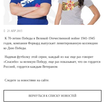
Новосибирская область (3)
Омская область (5)
Республика Башкортостан (3)
Республика Крым (1)
21 АПР 2015
Республика Татарстан (2)
Ростовская область (2)
К 70-летию Победы в Великой Отечественной войне 1941-1945
годов, компания Форвард выпускает лимитированную коллекцию
Самарская область (1)
ко Дню Победы.
Санкт-Петербург и ЛО (3)
Саратовская область (1)
Надевая футболку этой серии, каждый из нас еще раз говорит
Свердловская область (5)
«Спасибо» за великую Победу, еще раз показывает, что он гордится
Северная Осетия (2)
Россией, гордится каждым Ветераном.
Смоленская область (1)
Ставропольский край (5)
Следите за новостями на сайте.
Томская область (1)
Тульская область (1)
Тюменская область (3)
ВЕРНУТЬСЯ К СПИСКУ НОВОСТЕЙ
Хакасия (1)