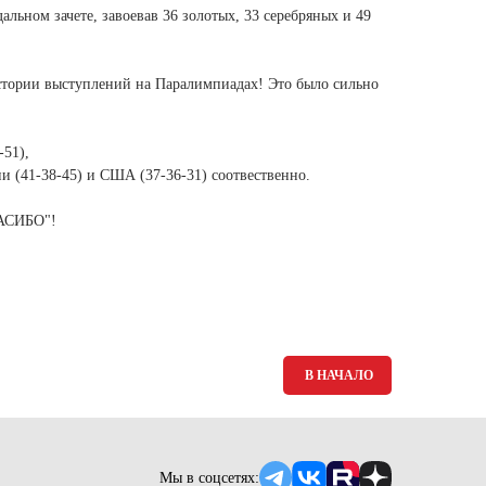
Ямало-Ненецкий автономный округ
льном зачете, завоевав 36 золотых, 33 серебряных и 49
(1)
Ярославская область (1)
стории выступлений на Паралимпиадах! Это было сильно
-51),
и (41-38-45) и США (37-36-31) соотвественно.
ПАСИБО"!
В НАЧАЛО
Мы в соцсетях: