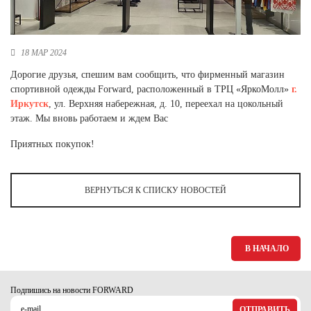
Новосибирская область (3)
Омская область (5)
18 МАР 2024
Республика Башкортостан (3)
Дорогие друзья, спешим вам сообщить, что фирменный магазин
Республика Крым (1)
спортивной одежды Forward, расположенный в ТРЦ «ЯркоМолл»
г.
Республика Татарстан (2)
Иркутск
, ул. Верхняя набережная, д. 10, переехал на цокольный
Ростовская область (2)
этаж. Мы вновь работаем и ждем Вас
Самарская область (1)
Приятных покупок!
Санкт-Петербург и ЛО (3)
Саратовская область (1)
Свердловская область (5)
ВЕРНУТЬСЯ К СПИСКУ НОВОСТЕЙ
Северная Осетия (2)
Смоленская область (1)
Ставропольский край (5)
Томская область (1)
В НАЧАЛО
Тульская область (1)
Тюменская область (3)
Подпишись на новости FORWARD
Хакасия (1)
ОТПРАВИТЬ