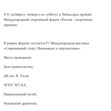
Новосибирская область (3)
Омская область (5)
9-11 октября (с четверга по субботу) в Чебоксарах пройдет
Международный спортивный форум «Россия - спортивная
Республика Башкортостан (3)
держава».
Республика Крым (1)
Республика Татарстан (2)
Ростовская область (2)
В рамках форума состоится IV Международная выставка
Самарская область (1)
«Современный спорт. Инновации и перспективы».
Санкт-Петербург и ЛО (3)
Саратовская область (1)
Места проведения:
Свердловская область (5)
Дом правительства,
Северная Осетия (2)
Смоленская область (1)
ДК им. Я. Ухсая,
Ставропольский край (5)
ЧГПУ, ЧГСХА,
Томская область (1)
Тульская область (1)
Национальный музей,
Тюменская область (3)
Чувашский драмтеатр,
Хакасия (1)