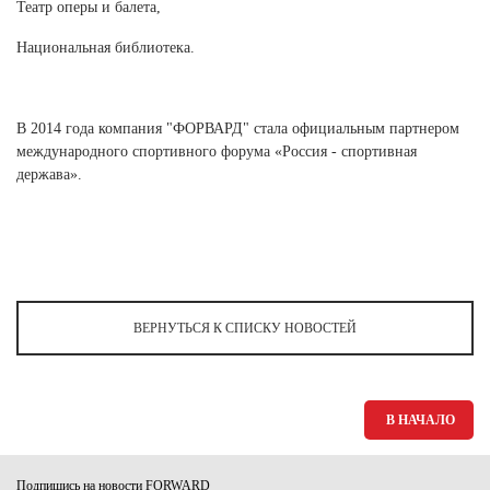
Ханты-Мансийский автономный округ (3)
Театр оперы и балета,
Челябинская область (2)
Национальная библиотека.
Ямало-Ненецкий автономный округ (1)
Ярославская область (1)
В 2014 года компания "ФОРВАРД" стала официальным партнером
международного спортивного форума «Россия - спортивная
держава».
ВЕРНУТЬСЯ К СПИСКУ НОВОСТЕЙ
В НАЧАЛО
Подпишись на новости FORWARD