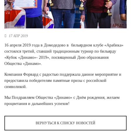
Новосибирская область (3)
Омская область (5)
Республика Башкортостан (3)
Республика Крым (1)
17 АПР 2019
Республика Татарстан (2)
16 апреля 2019 года в Домодедово в бильярдном клубе «Арабика»
Ростовская область (2)
состоялся третий, ставший традиционным турнир по бильярду
Самарская область (1)
«Кубок «Динамо»- 2019», посвященный Дню образования
Санкт-Петербург и ЛО (3)
Общества «Динамо».
Саратовская область (1)
Свердловская область (5)
Компания Форвард с радостью поддержала данное мероприятие и
Северная Осетия (2)
предоставила победителям памятные призы с российской
Смоленская область (1)
символикой.
Ставропольский край (5)
Мы Поздравляем Общества «Динамо» с Днём рождения, желаем
Томская область (1)
процветания и дальнейших успехов!
Тульская область (1)
Тюменская область (3)
ВЕРНУТЬСЯ К СПИСКУ НОВОСТЕЙ
Хакасия (1)