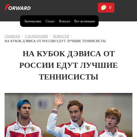
0
Экипировка
Спорт
Кэжуал
Все коллекции
Москва и МО
Архангельская область (1)
ГЛАВНАЯ
>
О КОМПАНИИ
>
НОВОСТИ
>
НА КУБОК ДЭВИСА ОТ РОССИИ ЕДУТ ЛУЧШИЕ ТЕННИСИСТЫ
Волгоградская область (1)
НА КУБОК ДЭВИСА ОТ
Воронежская область (1)
РОССИИ ЕДУТ ЛУЧШИЕ
Дагестан (2)
ТЕННИСИСТЫ
Иркутская область (2)
Калининградская область (1)
Кемеровская область (2)
Краснодарский край (5)
Красноярский край (5)
Курская область (1)
Москва и МО (14)
Нижегородская область (1)