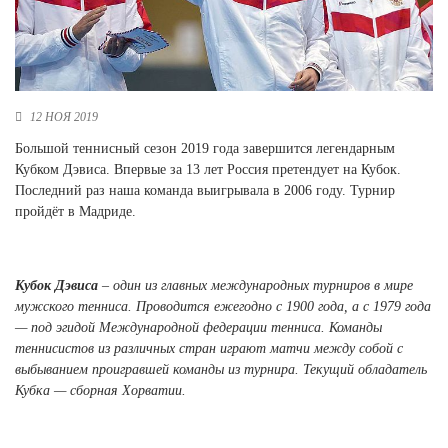
Новосибирская область (3)
Омская область (5)
Республика Башкортостан (3)
Республика Крым (1)
12 НОЯ 2019
Республика Татарстан (2)
Большой теннисный сезон 2019 года завершится легендарным
Ростовская область (2)
Кубком Дэвиса. Впервые за 13 лет Россия претендует на Кубок.
Последний раз наша команда выигрывала в 2006 году. Турнир
Самарская область (1)
пройдёт в Мадриде.
Санкт-Петербург и ЛО (3)
Саратовская область (1)
Свердловская область (5)
Северная Осетия (2)
Кубок Дэвиса
– один из главных международных турниров в мире
Смоленская область (1)
мужского тенниса. Проводится ежегодно с 1900 года, а с 1979 года
Ставропольский край (5)
— под эгидой Международной федерации тенниса. Команды
теннисистов из различных стран играют матчи между собой с
Томская область (1)
выбыванием проигравшей команды из турнира. Текущий обладатель
Тульская область (1)
Кубка — сборная Хорватии.
Тюменская область (3)
Хакасия (1)