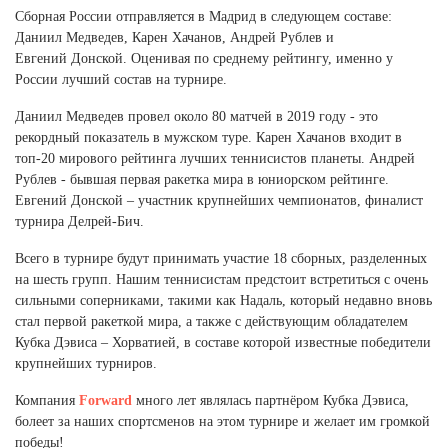
Ханты-Мансийский автономный округ (3)
Сборная России отправляется в Мадрид в следующем составе:
Даниил Медведев, Карен Хачанов, Андрей Рублев и
Челябинская область (2)
Евгений Донской. Оценивая по среднему рейтингу, именно у
Ямало-Ненецкий автономный округ (1)
России лучший состав на турнире.
Ярославская область (1)
Даниил Медведев провел около 80 матчей в 2019 году - это
рекордный показатель в мужском туре. Карен Хачанов входит в
топ-20 мирового рейтинга лучших теннисистов планеты. Андрей
Рублев - бывшая первая ракетка мира в юниорском рейтинге.
Евгений Донской – участник крупнейших чемпионатов, финалист
турнира Делрей-Бич.
Всего в турнире будут принимать участие 18 сборных, разделенных
на шесть групп. Нашим теннисистам предстоит встретиться с очень
сильными соперниками, такими как Надаль, который недавно вновь
стал первой ракеткой мира, а также с действующим обладателем
Кубка Дэвиса – Хорватией, в составе которой известные победители
крупнейших турниров.
Компания
Forward
много лет являлась партнёром Кубка Дэвиса,
болеет за наших спортсменов на этом турнире и желает им громкой
победы!