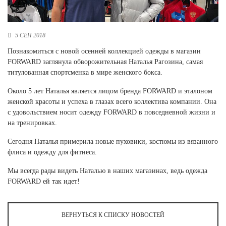
Новосибирская область (3)
Омская область (5)
5 СЕН 2018
Республика Башкортостан (3)
Познакомиться с новой осенней коллекцией одежды в магазин
Республика Крым (1)
FORWARD заглянула обворожительная Наталья Рагозина, самая
Республика Татарстан (2)
титулованная спортсменка в мире женского бокса.
Ростовская область (2)
Около 5 лет Наталья является лицом бренда FORWARD и эталоном
Самарская область (1)
женской красоты и успеха в глазах всего коллектива компании. Она
Санкт-Петербург и ЛО (3)
с удовольствием носит одежду FORWARD в повседневной жизни и
Саратовская область (1)
на тренировках.
Свердловская область (5)
Северная Осетия (2)
Сегодня Наталья примерила новые пуховики, костюмы из вязанного
Смоленская область (1)
флиса и одежду для фитнеса.
Ставропольский край (5)
Мы всегда рады видеть Наталью в наших магазинах, ведь одежда
Томская область (1)
FORWARD ей так идет!
Тульская область (1)
Тюменская область (3)
ВЕРНУТЬСЯ К СПИСКУ НОВОСТЕЙ
Хакасия (1)