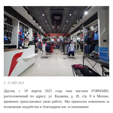
Новосибирская область (3)
Омская область (5)
Республика Башкортостан (3)
Республика Крым (1)
Республика Татарстан (2)
Ростовская область (2)
Самарская область (1)
Санкт-Петербург и ЛО (3)
Саратовская область (1)
Свердловская область (5)
Северная Осетия (2)
Смоленская область (1)
Ставропольский край (5)
25 АПР 2025
Томская область (1)
Друзья, с 19 апреля 2025 года наш магазин FORWARD,
Тульская область (1)
расположенный по адресу: ул. Казакова, д. 18, стр. 8 в Москве,
Тюменская область (3)
временно приостановил свою работу. Мы приносим извинения за
возможные неудобства и благодарим вас за понимание.
Хакасия (1)