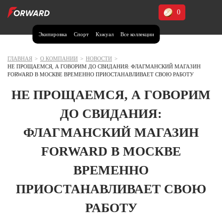
0
Экипировка
Спорт
Кэжуал
Все коллекции
Москва и МО
Архангельская область (1)
ГЛАВНАЯ
>
О КОМПАНИИ
>
НОВОСТИ
>
НЕ ПРОЩАЕМСЯ, А ГОВОРИМ ДО СВИДАНИЯ: ФЛАГМАНСКИЙ МАГАЗИН
Волгоградская область (1)
FORWARD В МОСКВЕ ВРЕМЕННО ПРИОСТАНАВЛИВАЕТ СВОЮ РАБОТУ
Воронежская область (1)
НЕ ПРОЩАЕМСЯ, А ГОВОРИМ
Дагестан (2)
ДО СВИДАНИЯ:
Иркутская область (2)
ФЛАГМАНСКИЙ МАГАЗИН
Калининградская область (1)
FORWARD В МОСКВЕ
Кемеровская область (2)
Краснодарский край (5)
ВРЕМЕННО
Красноярский край (5)
Курская область (1)
ПРИОСТАНАВЛИВАЕТ СВОЮ
Москва и МО (14)
РАБОТУ
Нижегородская область (1)