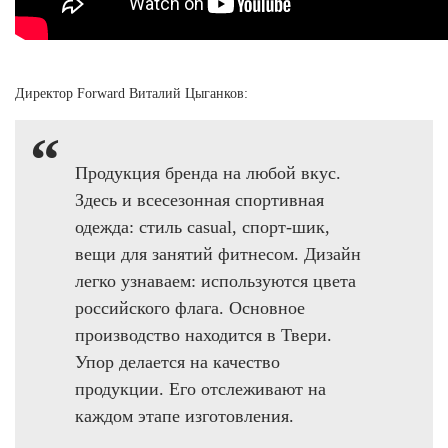
Ханты-Мансийский автономный округ (3)
Челябинская область (2)
Ямало-Ненецкий автономный округ (1)
Директор Forward Виталий Цыганков:
Ярославская область (1)
Продукция бренда на любой вкус.
Здесь и всесезонная спортивная
одежда: стиль casual, спорт-шик,
вещи для занятий фитнесом. Дизайн
легко узнаваем: используются цвета
российского флага. Основное
производство находится в Твери.
Упор делается на качество
продукции. Его отслеживают на
каждом этапе изготовления.