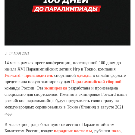
Новосибирская область (3)
Омская область (5)
Республика Башкортостан (3)
Республика Крым (1)
Республика Татарстан (2)
Ростовская область (2)
14 МАЯ 2021
Самарская область (1)
14 мая в рамках пресс-конференции, посвященной 100 дням до
Санкт-Петербург и ЛО (3)
начала XVI Паралимпийских летних Игр в Токио, компания
Саратовская область (1)
Forward
-
производитель
спортивной
одежды
в онлайн формате
Свердловская область (5)
представила новую экипировку для
Паралимпийской сборной
Северная Осетия (2)
команды России. Эта
экипировка
разработана и произведена
Смоленская область (1)
специально для спортсменов. Именно в экипировке Forward наши
Ставропольский край (5)
российские паралимпийцы будут представлять свою страну на
Томская область (1)
международных соревнованиях в Токио (Япония) в августе 2021
Тульская область (1)
года.
Тюменская область (3)
В коллекцию, разработанную совместно с Паралимпийским
Хакасия (1)
Комитетом России, входят
парадные костюмы
, рубашки
поло
,