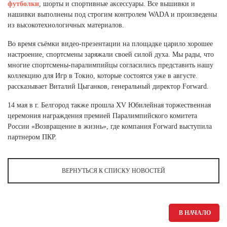
Ханты-Мансийский автономный округ (3)
футболки
, шорты и спортивные аксессуары. Все вышивки и
нашивки выполнены под строгим контролем WADA и произведены
Челябинская область (2)
из высокотехнологичных материалов.
Ямало-Ненецкий автономный округ (1)
Во время съёмки видео-презентации на площадке царило хорошее
Ярославская область (1)
настроение, спортсмены заряжали своей силой духа. Мы рады, что
многие спортсмены-паралимпийцы согласились представить нашу
коллекцию для Игр в Токио, которые состоятся уже в августе.
рассказывает Виталий Цыганков, генеральный директор Forward.
14 мая в г. Белгород также прошла XV Юбилейная торжественная
церемония награждения премией Паралимпийского комитета
России «Возвращение в жизнь», где компания Forward выступила
партнером ПКР.
ВЕРНУТЬСЯ К СПИСКУ НОВОСТЕЙ
В НАЧАЛО