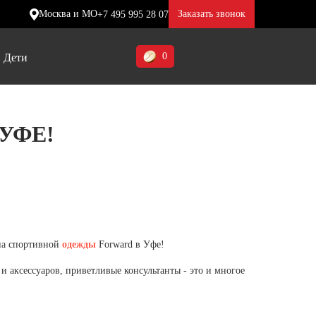
Москва и МО
Заказать звонок
+7 495 995 28 07
0
Дети
Ставропольский край (5)
УФЕ!
Томская область (1)
ие
ие
ие
Тульская область (1)
отинки
отинки
отинки
Тюменская область (3)
жа
жа
жа
Хакасия (1)
на спортивной
одежды
Ханты-Мансийский автономный
Forward в Уфе!
округ (3)
 аксессуаров, приветливые консультанты - это и многое
Челябинская область (2)