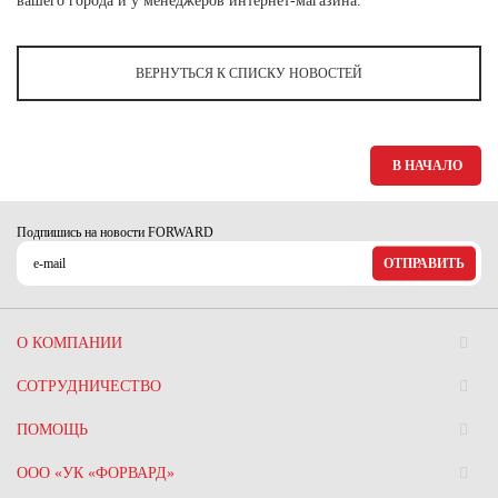
вашего города и у менеджеров интернет-магазина.
Ханты-Мансийский автономный округ (3)
Челябинская область (2)
ВЕРНУТЬСЯ К СПИСКУ НОВОСТЕЙ
Ямало-Ненецкий автономный округ (1)
Ярославская область (1)
В НАЧАЛО
Подпишись на новости FORWARD
ОТПРАВИТЬ
О КОМПАНИИ
СОТРУДНИЧЕСТВО
ПОМОЩЬ
ООО «УК «ФОРВАРД»