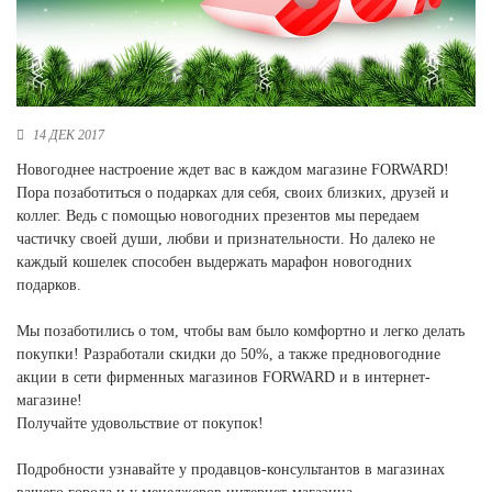
Новосибирская область (3)
Омская область (5)
Республика Башкортостан (3)
Республика Крым (1)
14 ДЕК 2017
Республика Татарстан (2)
Новогоднее настроение ждет вас в каждом магазине FORWARD!
Ростовская область (2)
Пора позаботиться о подарках для себя, своих близких, друзей и
Самарская область (1)
коллег. Ведь с помощью новогодних презентов мы передаем
Санкт-Петербург и ЛО (3)
частичку своей души, любви и признательности. Но далеко не
Саратовская область (1)
каждый кошелек способен выдержать марафон новогодних
Свердловская область (5)
подарков.
Северная Осетия (2)
Смоленская область (1)
Мы позаботились о том, чтобы вам было комфортно и легко делать
Ставропольский край (5)
покупки! Разработали скидки до 50%, а также предновогодние
акции в сети фирменных магазинов FORWARD и в интернет-
Томская область (1)
магазине!
Тульская область (1)
Получайте удовольствие от покупок!
Тюменская область (3)
Подробности узнавайте у продавцов-консультантов в магазинах
Хакасия (1)