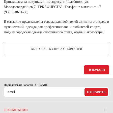
Ханты-Мансийский автономный округ (3)
Приглашаем за покупками, по адресу: г. Челябинск, ул.
Молодогвардейцев,7, ТРК "ФИЕСТА"; Телефон в магазине: +7
Челябинская область (2)
(908) 048-11-00;
Ямало-Ненецкий автономный округ (1)
В магазине представлены товары для любителей активного отдыха и
Ярославская область (1)
путешествий, одежда для профессионалов и любителей спорта,
модная городская одежда спортивного стиля, обувь и аксессуары.
ВЕРНУТЬСЯ К СПИСКУ НОВОСТЕЙ
В НАЧАЛО
Подпишись на новости FORWARD
ОТПРАВИТЬ
О КОМПАНИИ