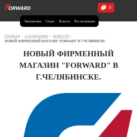
0
Экипировка
Спорт
Кэжуал
Все коллекции
Москва и МО
Архангельская область (1)
ГЛАВНАЯ
>
О КОМПАНИИ
>
НОВОСТИ
>
НОВЫЙ ФИРМЕННЫЙ МАГАЗИН "FORWARD" В Г.ЧЕЛЯБИНСКЕ.
Волгоградская область (1)
НОВЫЙ ФИРМЕННЫЙ
Воронежская область (1)
МАГАЗИН "FORWARD" В
Дагестан (2)
Г.ЧЕЛЯБИНСКЕ.
Иркутская область (2)
Калининградская область (1)
Кемеровская область (2)
Краснодарский край (5)
Красноярский край (5)
Курская область (1)
Москва и МО (14)
Нижегородская область (1)