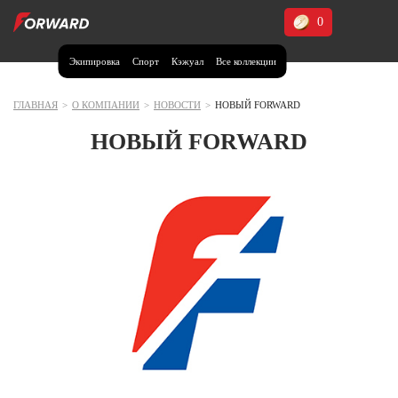
0
Экипировка
Спорт
Кэжуал
Все коллекции
Москва и МО
Архангельская область (1)
ГЛАВНАЯ
>
О КОМПАНИИ
>
НОВОСТИ
>
НОВЫЙ FORWARD
Волгоградская область (1)
НОВЫЙ FORWARD
Воронежская область (1)
Дагестан (2)
Иркутская область (2)
Калининградская область (1)
Кемеровская область (2)
Краснодарский край (5)
Красноярский край (5)
Курская область (1)
Москва и МО (14)
Нижегородская область (1)