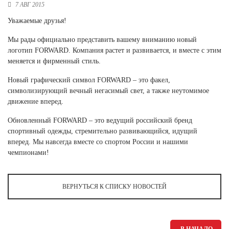
7 АВГ 2015
Новосибирская область (3)
Уважаемые друзья!
Омская область (5)
Мы рады официально представить вашему вниманию новый
Республика Башкортостан (3)
логотип FORWARD. Компания растет и развивается, и вместе с этим
Республика Крым (1)
меняется и фирменный стиль.
Республика Татарстан (2)
Ростовская область (2)
Новый графический символ FORWARD – это факел,
символизирующий вечный негасимый свет, а также неутомимое
Самарская область (1)
движение вперед.
Санкт-Петербург и ЛО (3)
Саратовская область (1)
Обновленный FORWARD – это ведущий российский бренд
Свердловская область (5)
спортивный одежды, стремительно развивающийся, идущий
Северная Осетия (2)
вперед. Мы навсегда вместе со спортом России и нашими
Смоленская область (1)
чемпионами!
Ставропольский край (5)
Томская область (1)
ВЕРНУТЬСЯ К СПИСКУ НОВОСТЕЙ
Тульская область (1)
Тюменская область (3)
Хакасия (1)