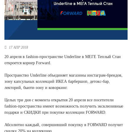
Новосибирская область (3)
Омская область (5)
Республика Башкортостан (3)
Республика Крым (1)
Республика Татарстан (2)
Ростовская область (2)
17 АПР 2018
Самарская область (1)
20 апреля в fashion-пространстве Underline в МЕГЕ Теплый Стан
Санкт-Петербург и ЛО (3)
откроется корнер Forward.
Саратовская область (1)
Свердловская область (5)
Пространство Underline объединяет магазины инстаграм-брендов,
Северная Осетия (2)
зону капсульных коллекций ИКЕА барбершоп, детокс-бар,
Смоленская область (1)
лекторий, бьюти-зону и коворкинг.
Ставропольский край (5)
Целых три дня с момента открытия 20 апреля все посетители
Томская область (1)
fashion-пространства имеют возможность получить эксклюзивные
Тульская область (1)
подарки и СКИДКИ при покупке коллекции FORWARD.
Тюменская область (3)
Абсолютно каждый, совершивший покупку в FORWARD получит
Хакасия (1)
скидку 20% на коллекцию.