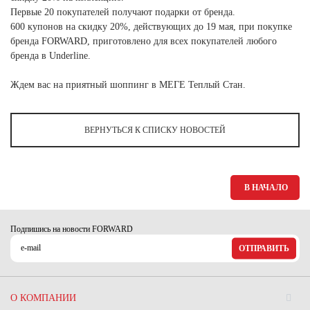
Ханты-Мансийский автономный округ (3)
Первые 20 покупателей получают подарки от бренда.
600 купонов на скидку 20%, действующих до 19 мая, при покупке
Челябинская область (2)
бренда FORWARD, приготовлено для всех покупателей любого
Ямало-Ненецкий автономный округ (1)
бренда в Underline.
Ярославская область (1)
Ждем вас на приятный шоппинг в МЕГЕ Теплый Стан.
ВЕРНУТЬСЯ К СПИСКУ НОВОСТЕЙ
В НАЧАЛО
Подпишись на новости FORWARD
ОТПРАВИТЬ
О КОМПАНИИ