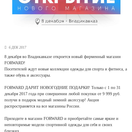
Новосибирская область (3)
Омская область (5)
Республика Башкортостан (3)
Республика Крым (1)
Республика Татарстан (2)
Ростовская область (2)
6 ДЕК 2017
Самарская область (1)
8 декабря во Владикавказе откроется новый фирменный магазин
Санкт-Петербург и ЛО (3)
FORWARD!
Саратовская область (1)
Посетителей ждут новые коллекции одежды для спорта и фитнеса, а
Свердловская область (5)
также обувь и аксессуары.
Северная Осетия (2)
Смоленская область (1)
FORWARD ДАРИТ НОВОГОДНИЕ ПОДАРКИ! Только с 1 по 31
Ставропольский край (5)
декабря 2017 года при совершении любой покупки от 9 999 руб.
получи в подарок модный зимний аксессуар! Акция
Томская область (1)
распространяется на все магазины России.
Тульская область (1)
Тюменская область (3)
Приходите в магазин FORWARD и приобретайте самые яркие и
неповторимые модели спортивной одежды для себя и своих
Хакасия (1)
близких.