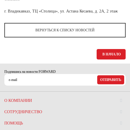
Ханты-Мансийский автономный округ (3)
г. Владикавказ, ТЦ «Столица», ул. Астана Кесаева, д. 2А, 2 этаж
Челябинская область (2)
Ямало-Ненецкий автономный округ (1)
Ярославская область (1)
ВЕРНУТЬСЯ К СПИСКУ НОВОСТЕЙ
В НАЧАЛО
Подпишись на новости FORWARD
ОТПРАВИТЬ
О КОМПАНИИ
СОТРУДНИЧЕСТВО
ПОМОЩЬ