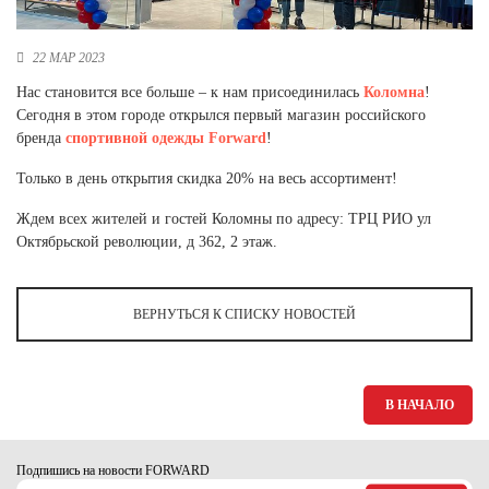
Новосибирская область (3)
Омская область (5)
22 МАР 2023
Нас становится все больше – к нам присоединилась
Коломна
!
Республика Башкортостан (3)
Сегодня в этом городе открылся первый магазин российского
Республика Крым (1)
бренда
спортивной одежды
Forward
!
Республика Татарстан (2)
Ростовская область (2)
Только в день открытия скидка 20% на весь ассортимент!
Самарская область (1)
Ждем всех жителей и гостей Коломны по адресу: ТРЦ РИО ул
Санкт-Петербург и ЛО (3)
Октябрьской революции, д 362, 2 этаж.
Саратовская область (1)
Свердловская область (5)
Северная Осетия (2)
ВЕРНУТЬСЯ К СПИСКУ НОВОСТЕЙ
Смоленская область (1)
Ставропольский край (5)
Томская область (1)
В НАЧАЛО
Тульская область (1)
Тюменская область (3)
Хакасия (1)
Подпишись на новости FORWARD